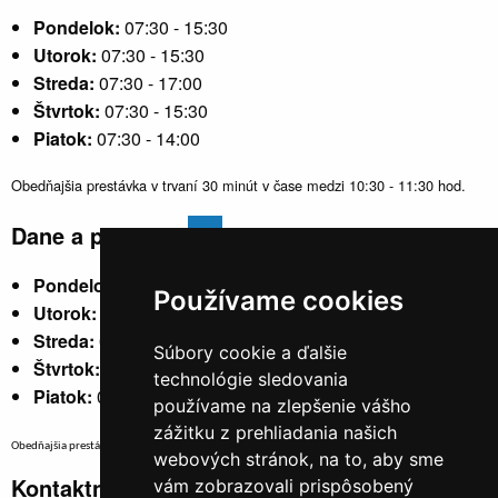
Pondelok:
07:30 - 15:30
Utorok:
07:30 - 15:30
Streda:
07:30 - 17:00
Štvrtok:
07:30 - 15:30
Piatok:
07:30 - 14:00
Obedňajšia prestávka v trvaní 30 minút v čase medzi 10:30 - 11:30 hod.
Dane a poplatky
Pondelok:
07:30 - 15:30
Používame cookies
Utorok:
nestránkový
Streda:
07:30 - 17:00
Súbory cookie a ďalšie
Štvrtok:
nestránkový
technológie sledovania
Piatok:
07:30 - 14:00
používame na zlepšenie vášho
zážitku z prehliadania našich
Obedňajšia prestávka v trvaní 30 minút v čase medzi 10:30 - 11:30 hod.
webových stránok, na to, aby sme
Kontaktné údaje
vám zobrazovali prispôsobený