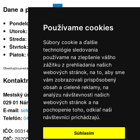
Dane a poplatky
Pondelok:
07:30 - 15:30
Používame cookies
Utorok:
nestránkový
Streda:
07:30 - 17:00
Súbory cookie a ďalšie
Štvrtok:
nestránkový
technológie sledovania
Piatok:
07:30 - 14:00
používame na zlepšenie vášho
zážitku z prehliadania našich
Obedňajšia prestávka v trvaní 30 minút v čase medzi 10:30 - 11:30 hod.
webových stránok, na to, aby sme
Kontaktné údaje
vám zobrazovali prispôsobený
obsah a cielené reklamy, na
Mestský úrad, Cyrila a Metoda 329/6,
analýzu návštevnosti našich
029 01 Námestovo
webových stránok a na
E-mail:
sekretariat@namestovo.sk
pochopenie toho, odkiaľ naši
návštevníci prichádzajú.
Telefón:
043 5504711
IČO:
00314676
Súhlasím
DIČ:
2020571707