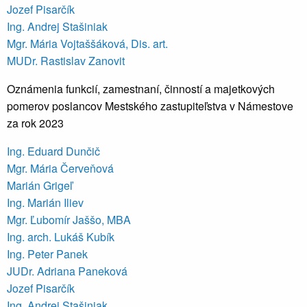
Jozef Pisarčík
Ing. Andrej Stašiniak
Mgr. Mária Vojtaššáková, Dis. art.
MUDr. Rastislav Zanovit
Oznámenia funkcií, zamestnaní, činností a majetkových
pomerov poslancov Mestského zastupiteľstva v Námestove
za rok 2023
Ing. Eduard Dunčič
Mgr. Mária Červeňová
Marián Grigeľ
Ing. Marián Iliev
Mgr. Ľubomír Jaššo, MBA
Ing. arch. Lukáš Kubík
Ing. Peter Panek
JUDr. Adriana Paneková
Jozef Pisarčík
Ing. Andrej Stašiniak