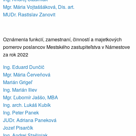
Mgr. Mária Vojtaššáková, Dis. art.
MUDr. Rastislav Zanovit
Oznámenia funkcií, zamestnaní, činností a majetkových
pomerov poslancov Mestského zastupiteľstva v Námestove
za rok 2022
Ing. Eduard Dunčič
Mgr. Mária Červeňová
Marián Grigeľ
Ing. Marián Iliev
Mgr. Ľubomír Jaššo, MBA
Ing. arch. Lukáš Kubík
Ing. Peter Panek
JUDr. Adriana Paneková
Jozef Pisarčík
Ing. Andrej Stašiniak