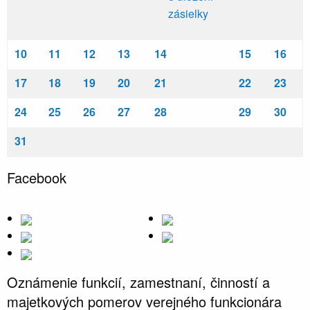
zásielky
10
11
12
13
14
15
16
17
18
19
20
21
22
23
24
25
26
27
28
29
30
31
Facebook
Oznámenie funkcií, zamestnaní, činností a
majetkových pomerov verejného funkcionára