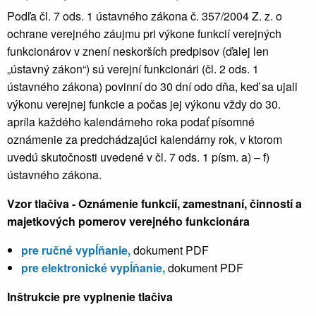
Podľa čl. 7 ods. 1 ústavného zákona č. 357/2004 Z. z. o
ochrane verejného záujmu pri výkone funkcií verejných
funkcionárov v znení neskorších predpisov (ďalej len
„ústavný zákon“) sú verejní funkcionári (čl. 2 ods. 1
ústavného zákona) povinní do 30 dní odo dňa, keď sa ujali
výkonu verejnej funkcie a počas jej výkonu vždy do 30.
apríla každého kalendárneho roka podať písomné
oznámenie za predchádzajúci kalendárny rok, v ktorom
uvedú skutočnosti uvedené v čl. 7 ods. 1 písm. a) – f)
ústavného zákona.
Vzor tlačiva - Oznámenie funkcií, zamestnaní, činností a
majetkových pomerov verejného funkcionára
pre ručné vypĺňanie,
dokument PDF
pre elektronické vypĺňanie,
dokument PDF
Inštrukcie pre vyplnenie tlačiva