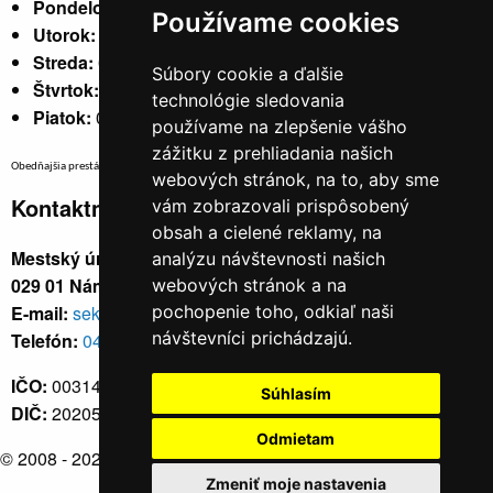
Pondelok:
07:30 - 15:30
Používame cookies
Utorok:
nestránkový
Streda:
07:30 - 17:00
Súbory cookie a ďalšie
Štvrtok:
nestránkový
technológie sledovania
Piatok:
07:30 - 14:00
používame na zlepšenie vášho
zážitku z prehliadania našich
Obedňajšia prestávka v trvaní 30 minút v čase medzi 10:30 - 11:30 hod.
webových stránok, na to, aby sme
Kontaktné údaje
vám zobrazovali prispôsobený
obsah a cielené reklamy, na
Mestský úrad, Cyrila a Metoda 329/6,
analýzu návštevnosti našich
029 01 Námestovo
webových stránok a na
E-mail:
sekretariat@namestovo.sk
pochopenie toho, odkiaľ naši
návštevníci prichádzajú.
Telefón:
043 5504711
IČO:
00314676
Súhlasím
DIČ:
2020571707
Odmietam
© 2008 - 2026
Námestovo.sk
Zmeniť moje nastavenia