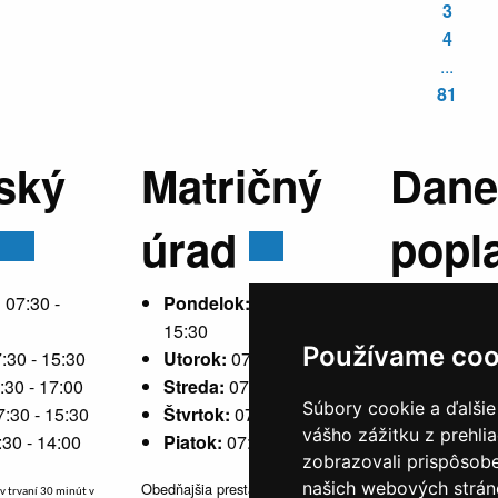
3
4
...
81
ský
Matričný
Dane
úrad
popl
:
07:30 -
Pondelok:
07:30 -
15:30
Používame coo
:30 - 15:30
Utorok:
07:30 - 15:30
Pondelok
:30 - 17:00
Streda:
07:30 - 17:00
15:30
Súbory cookie a ďalšie
7:30 - 15:30
Štvrtok:
07:30 - 15:30
Utorok:
ne
vášho zážitku z prehli
:30 - 14:00
Piatok:
07:30 - 14:00
Streda:
07
zobrazovali prispôsobe
Štvrtok:
n
našich webových stráno
Obedňajšia prestávka v trvaní 30
v trvaní 30 minút v