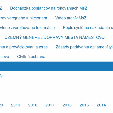
sZ
Dochádzka poslancov na rokovaniach MsZ
erov verejného funkcionára
Video archív MsZ
vinne zverejňované informácie
Popis systému nakladania 
ÚZEMNÝ GENEREL DOPRAVY MESTA NÁMESTOVO
ia a prevádzkovania terás
Zásady podávania oznámení týkaj
stovo
Civilná ochrana
ív
20
2019
2018
2017
2016
2015
2014