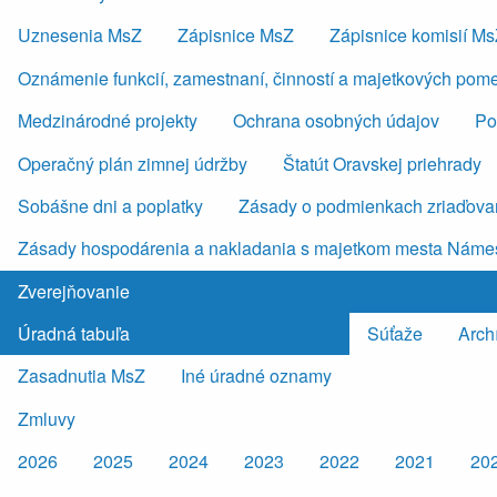
Uznesenia MsZ
Zápisnice MsZ
Zápisnice komisií M
Oznámenie funkcií, zamestnaní, činností a majetkových pom
Medzinárodné projekty
Ochrana osobných údajov
Po
Operačný plán zimnej údržby
Štatút Oravskej priehrady
Sobášne dni a poplatky
Zásady o podmienkach zriaďovan
Zásady hospodárenia a nakladania s majetkom mesta Náme
Zverejňovanie
Úradná tabuľa
Súťaže
Arch
Zasadnutia MsZ
Iné úradné oznamy
Zmluvy
2026
2025
2024
2023
2022
2021
20