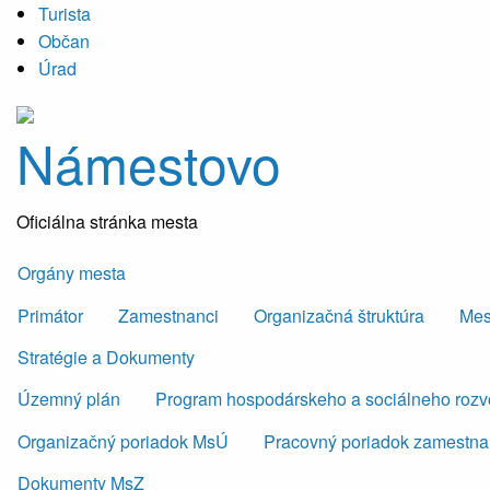
Turista
Občan
Úrad
Námestovo
Oficiálna stránka mesta
Orgány mesta
Primátor
Zamestnanci
Organizačná štruktúra
Mes
Stratégie a Dokumenty
Územný plán
Program hospodárskeho a sociálneho roz
Organizačný poriadok MsÚ
Pracovný poriadok zamestn
Dokumenty MsZ