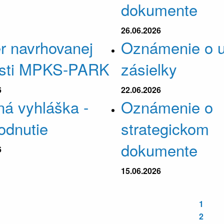
dokumente
26.06.2026
r navrhovanej
Oznámenie o u
osti MPKS-PARK
zásielky
6
22.06.2026
ná vyhláška -
Oznámenie o
odnutie
strategickom
dokumente
6
15.06.2026
1
2