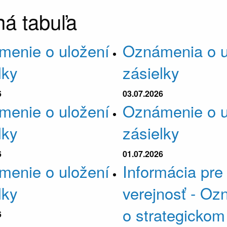
á tabuľa
menie o uložení
Oznámenia o u
lky
zásielky
6
03.07.2026
menie o uložení
Oznámenie o u
lky
zásielky
6
01.07.2026
menie o uložení
Informácia pre
lky
verejnosť - O
o strategickom
6