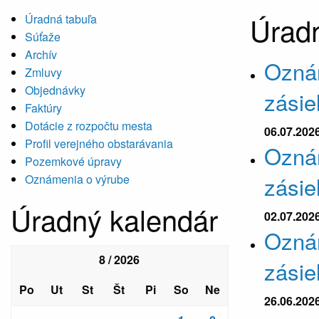
Úradn
Úradná tabuľa
Súťaže
Archív
Ozná
Zmluvy
Objednávky
zásie
Faktúry
Dotácie z rozpočtu mesta
06.07.202
Profil verejného obstarávania
Ozná
Pozemkové úpravy
zásie
Oznámenia o výrube
Úradný kalendár
02.07.202
Ozná
8 / 2026
zásie
Po
Ut
St
Št
Pi
So
Ne
26.06.202