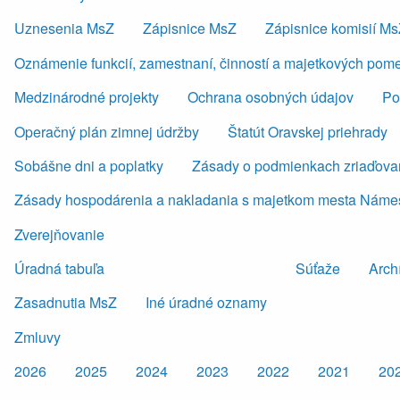
Uznesenia MsZ
Zápisnice MsZ
Zápisnice komisií M
Oznámenie funkcií, zamestnaní, činností a majetkových pom
Medzinárodné projekty
Ochrana osobných údajov
Po
Operačný plán zimnej údržby
Štatút Oravskej priehrady
Sobášne dni a poplatky
Zásady o podmienkach zriaďovan
Zásady hospodárenia a nakladania s majetkom mesta Náme
Zverejňovanie
Úradná tabuľa
Súťaže
Arch
Zasadnutia MsZ
Iné úradné oznamy
Zmluvy
2026
2025
2024
2023
2022
2021
20