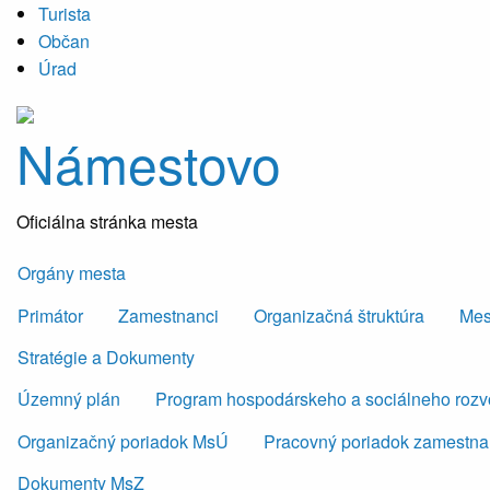
Turista
Občan
Úrad
Námestovo
Oficiálna stránka mesta
Orgány mesta
Primátor
Zamestnanci
Organizačná štruktúra
Mes
Stratégie a Dokumenty
Územný plán
Program hospodárskeho a sociálneho roz
Organizačný poriadok MsÚ
Pracovný poriadok zamestn
Dokumenty MsZ