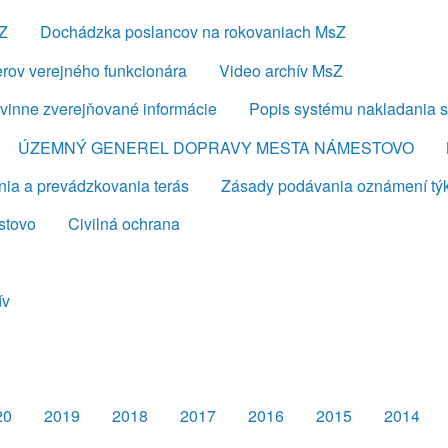
sZ
Dochádzka poslancov na rokovaniach MsZ
erov verejného funkcionára
Video archív MsZ
vinne zverejňované informácie
Popis systému nakladania 
ÚZEMNÝ GENEREL DOPRAVY MESTA NÁMESTOVO
ia a prevádzkovania terás
Zásady podávania oznámení týkaj
stovo
Civilná ochrana
ív
20
2019
2018
2017
2016
2015
2014