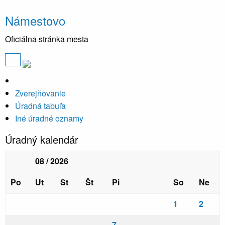
Námestovo
Oficiálna stránka mesta
Zverejňovanie
Úradná tabuľa
Iné úradné oznamy
Úradný kalendár
08 / 2026
Po
Ut
St
Št
Pi
So
Ne
1
2
7