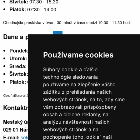
Štvrtok:
07:30 - 15:30
Piatok:
07:30 - 14:00
Obedňajšia prestávka v trvaní 30 minút v čase medzi 10:30 - 11:30 hod.
Dane a poplatky
Pondelok:
07:30 - 15:30
Používame cookies
Utorok:
nestránkový
Streda:
07:30 - 17:00
Súbory cookie a ďalšie
Štvrtok:
nestránkový
technológie sledovania
Piatok:
07:30 - 14:00
používame na zlepšenie vášho
zážitku z prehliadania našich
Obedňajšia prestávka v trvaní 30 minút v čase medzi 10:30 - 11:30 hod.
webových stránok, na to, aby sme
Kontaktné údaje
vám zobrazovali prispôsobený
obsah a cielené reklamy, na
Mestský úrad, Cyrila a Metoda 329/6,
analýzu návštevnosti našich
029 01 Námestovo
webových stránok a na
E-mail:
sekretariat@namestovo.sk
pochopenie toho, odkiaľ naši