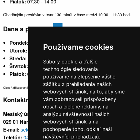
Piatok:
07:30 - 14:00
Obedňajšia prestávka v trvaní 30 minút v čase medzi 10:30 - 11:30 hod.
Dane a poplatky
Pondelok:
07:30 - 15:30
Používame cookies
Utorok:
nestránkový
Streda:
07:30 - 17:00
Súbory cookie a ďalšie
Štvrtok:
nestránkový
technológie sledovania
Piatok:
07:30 - 14:00
používame na zlepšenie vášho
zážitku z prehliadania našich
Obedňajšia prestávka v trvaní 30 minút v čase medzi 10:30 - 11:30 hod.
webových stránok, na to, aby sme
Kontaktné údaje
vám zobrazovali prispôsobený
obsah a cielené reklamy, na
Mestský úrad, Cyrila a Metoda 329/6,
analýzu návštevnosti našich
029 01 Námestovo
webových stránok a na
E-mail:
sekretariat@namestovo.sk
pochopenie toho, odkiaľ naši
návštevníci prichádzajú.
Telefón:
043 5504711