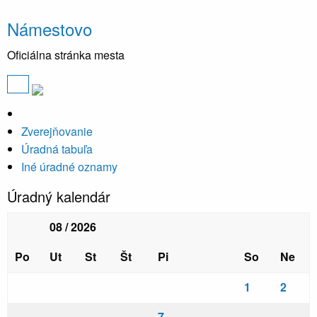
Námestovo
Oficiálna stránka mesta
Zverejňovanie
Úradná tabuľa
Iné úradné oznamy
Úradný kalendár
08 / 2026
Po
Ut
St
Št
Pi
So
Ne
1
2
7