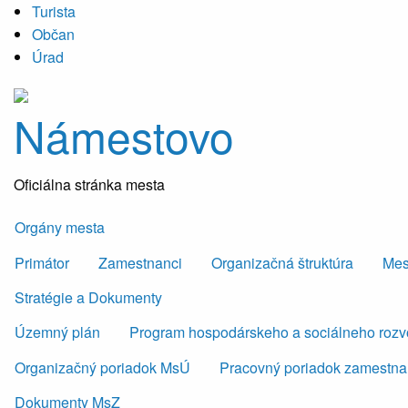
Turista
Občan
Úrad
Námestovo
Oficiálna stránka mesta
Orgány mesta
Primátor
Zamestnanci
Organizačná štruktúra
Mes
Stratégie a Dokumenty
Územný plán
Program hospodárskeho a sociálneho roz
Organizačný poriadok MsÚ
Pracovný poriadok zamestn
Dokumenty MsZ