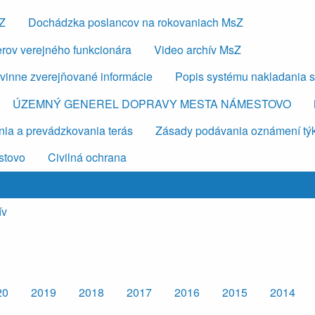
sZ
Dochádzka poslancov na rokovaniach MsZ
erov verejného funkcionára
Video archív MsZ
vinne zverejňované informácie
Popis systému nakladania 
ÚZEMNÝ GENEREL DOPRAVY MESTA NÁMESTOVO
ia a prevádzkovania terás
Zásady podávania oznámení týkaj
stovo
Civilná ochrana
ív
20
2019
2018
2017
2016
2015
2014