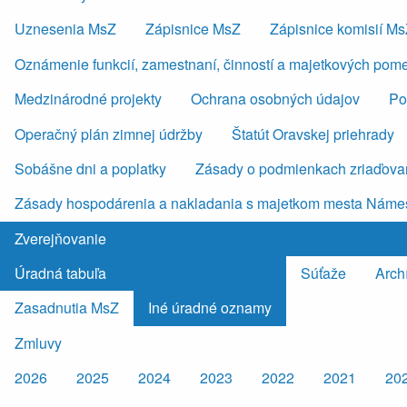
Uznesenia MsZ
Zápisnice MsZ
Zápisnice komisií M
Oznámenie funkcií, zamestnaní, činností a majetkových pom
Medzinárodné projekty
Ochrana osobných údajov
Po
Operačný plán zimnej údržby
Štatút Oravskej priehrady
Sobášne dni a poplatky
Zásady o podmienkach zriaďovan
Zásady hospodárenia a nakladania s majetkom mesta Náme
Zverejňovanie
Úradná tabuľa
Súťaže
Arch
Zasadnutia MsZ
Iné úradné oznamy
Zmluvy
2026
2025
2024
2023
2022
2021
20