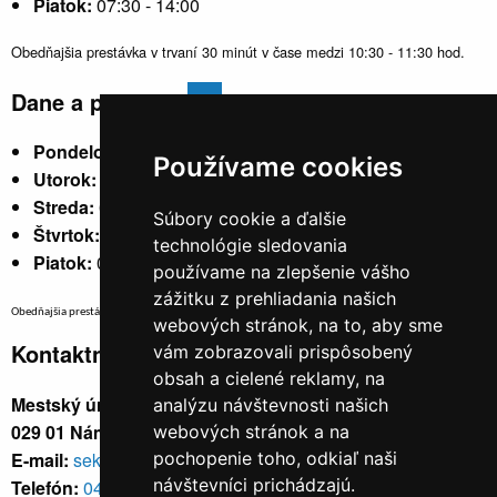
Piatok:
07:30 - 14:00
Obedňajšia prestávka v trvaní 30 minút v čase medzi 10:30 - 11:30 hod.
Dane a poplatky
Pondelok:
07:30 - 15:30
Používame cookies
Utorok:
nestránkový
Streda:
07:30 - 17:00
Súbory cookie a ďalšie
Štvrtok:
nestránkový
technológie sledovania
Piatok:
07:30 - 14:00
používame na zlepšenie vášho
zážitku z prehliadania našich
Obedňajšia prestávka v trvaní 30 minút v čase medzi 10:30 - 11:30 hod.
webových stránok, na to, aby sme
Kontaktné údaje
vám zobrazovali prispôsobený
obsah a cielené reklamy, na
Mestský úrad, Cyrila a Metoda 329/6,
analýzu návštevnosti našich
029 01 Námestovo
webových stránok a na
E-mail:
sekretariat@namestovo.sk
pochopenie toho, odkiaľ naši
návštevníci prichádzajú.
Telefón:
043 5504711