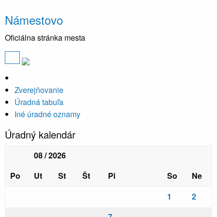
Námestovo
Oficiálna stránka mesta
Zverejňovanie
Úradná tabuľa
Iné úradné oznamy
Úradný kalendár
08 / 2026
Po
Ut
St
Št
Pi
So
Ne
1
2
7