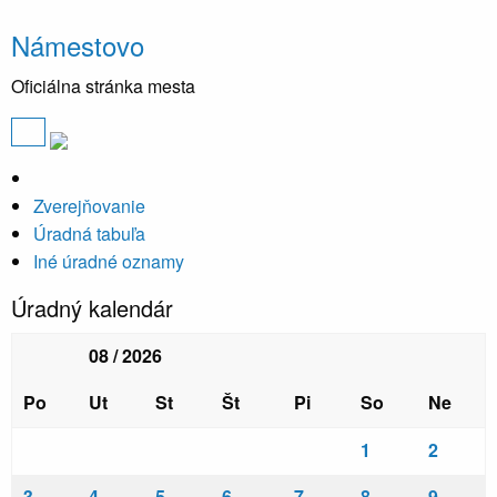
Námestovo
Oficiálna stránka mesta
Zverejňovanie
Úradná tabuľa
Iné úradné oznamy
Úradný kalendár
08 / 2026
Po
Ut
St
Št
Pi
So
Ne
1
2
3
4
5
6
7
8
9