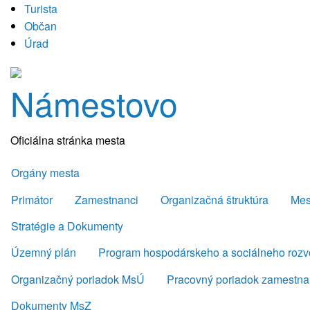
Turista
Občan
Úrad
Námestovo
Oficiálna stránka mesta
Orgány mesta
Primátor
Zamestnanci
Organizačná štruktúra
Mes
Stratégie a Dokumenty
Územný plán
Program hospodárskeho a sociálneho roz
Organizačný poriadok MsÚ
Pracovný poriadok zamestn
Dokumenty MsZ