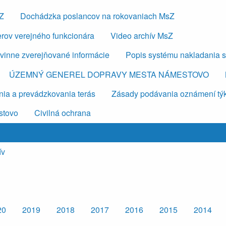
sZ
Dochádzka poslancov na rokovaniach MsZ
erov verejného funkcionára
Video archív MsZ
vinne zverejňované informácie
Popis systému nakladania 
ÚZEMNÝ GENEREL DOPRAVY MESTA NÁMESTOVO
ia a prevádzkovania terás
Zásady podávania oznámení týkaj
stovo
Civilná ochrana
ív
20
2019
2018
2017
2016
2015
2014