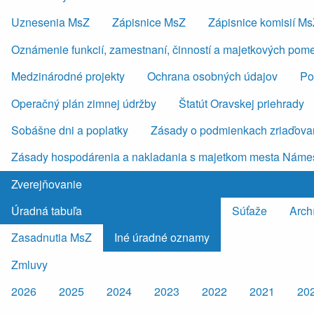
Uznesenia MsZ
Zápisnice MsZ
Zápisnice komisií M
Oznámenie funkcií, zamestnaní, činností a majetkových pom
Medzinárodné projekty
Ochrana osobných údajov
Po
Operačný plán zimnej údržby
Štatút Oravskej priehrady
Sobášne dni a poplatky
Zásady o podmienkach zriaďovan
Zásady hospodárenia a nakladania s majetkom mesta Náme
Zverejňovanie
Úradná tabuľa
Súťaže
Arch
Zasadnutia MsZ
Iné úradné oznamy
Zmluvy
2026
2025
2024
2023
2022
2021
20