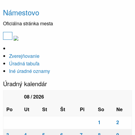
Námestovo
Oficiálna stránka mesta
Zverejňovanie
Úradná tabuľa
Iné úradné oznamy
Úradný kalendár
08 / 2026
Po
Ut
St
Št
Pi
So
Ne
1
2
3
4
5
6
7
8
9