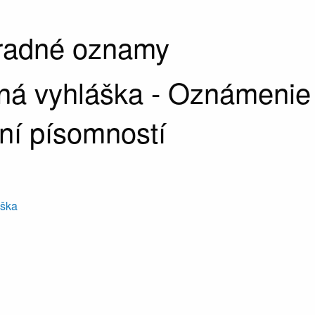
úradné oznamy
ná vyhláška - Oznámenie
ní písomností
áška