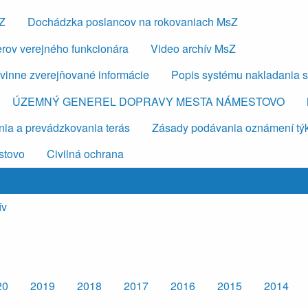
sZ
Dochádzka poslancov na rokovaniach MsZ
erov verejného funkcionára
Video archív MsZ
vinne zverejňované informácie
Popis systému nakladania 
ÚZEMNÝ GENEREL DOPRAVY MESTA NÁMESTOVO
ia a prevádzkovania terás
Zásady podávania oznámení týkaj
stovo
Civilná ochrana
ív
20
2019
2018
2017
2016
2015
2014