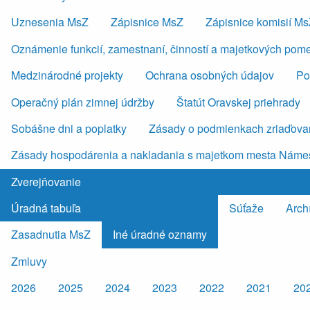
Uznesenia MsZ
Zápisnice MsZ
Zápisnice komisií M
Oznámenie funkcií, zamestnaní, činností a majetkových pom
Medzinárodné projekty
Ochrana osobných údajov
Po
Operačný plán zimnej údržby
Štatút Oravskej priehrady
Sobášne dni a poplatky
Zásady o podmienkach zriaďovan
Zásady hospodárenia a nakladania s majetkom mesta Náme
Zverejňovanie
Úradná tabuľa
Súťaže
Arch
Zasadnutia MsZ
Iné úradné oznamy
Zmluvy
2026
2025
2024
2023
2022
2021
20