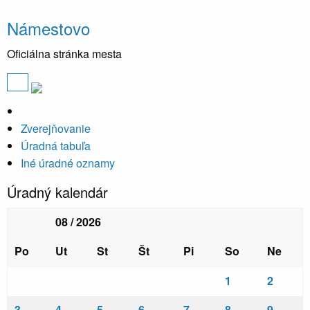
Námestovo
Oficiálna stránka mesta
Zverejňovanie
Úradná tabuľa
Iné úradné oznamy
Úradný kalendár
08 / 2026
Po
Ut
St
Št
Pi
So
Ne
1
2
3
4
5
6
7
8
9