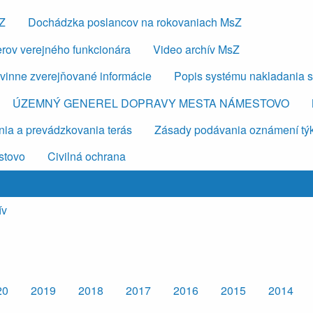
sZ
Dochádzka poslancov na rokovaniach MsZ
erov verejného funkcionára
Video archív MsZ
vinne zverejňované informácie
Popis systému nakladania 
ÚZEMNÝ GENEREL DOPRAVY MESTA NÁMESTOVO
ia a prevádzkovania terás
Zásady podávania oznámení týkaj
stovo
Civilná ochrana
ív
20
2019
2018
2017
2016
2015
2014