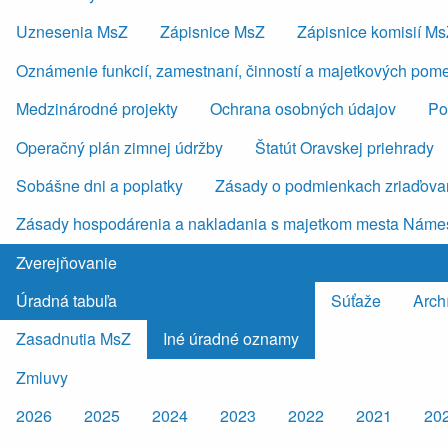
Uznesenia MsZ
Zápisnice MsZ
Zápisnice komisií M
Oznámenie funkcií, zamestnaní, činností a majetkových pom
Medzinárodné projekty
Ochrana osobných údajov
Po
Operačný plán zimnej údržby
Štatút Oravskej priehrady
Sobášne dni a poplatky
Zásady o podmienkach zriaďovan
Zásady hospodárenia a nakladania s majetkom mesta Náme
Zverejňovanie
Úradná tabuľa
Súťaže
Arch
Zasadnutia MsZ
Iné úradné oznamy
Zmluvy
2026
2025
2024
2023
2022
2021
20