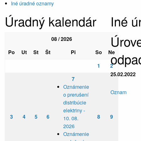
Iné úradné oznamy
Úradný kalendár
Iné 
Úrove
08 / 2026
Po
Ut
St
Št
Pi
So
Ne
odpa
1
2
25.02.2022
7
Oznámenie
Oznam
o prerušení
distribúcie
elektriny -
3
4
5
6
8
9
10. 08.
2026
Oznámenie