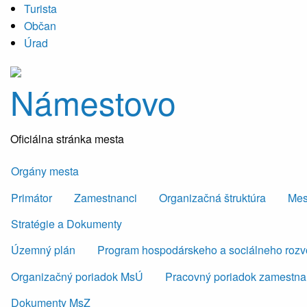
Turista
Občan
Úrad
Námestovo
Oficiálna stránka mesta
Orgány mesta
Primátor
Zamestnanci
Organizačná štruktúra
Mes
Stratégie a Dokumenty
Územný plán
Program hospodárskeho a sociálneho roz
Organizačný poriadok MsÚ
Pracovný poriadok zamestn
Dokumenty MsZ