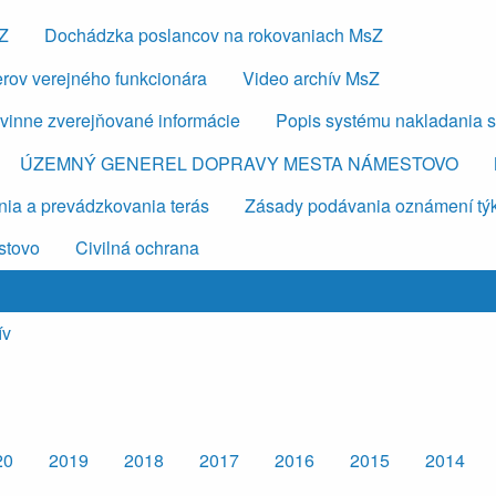
sZ
Dochádzka poslancov na rokovaniach MsZ
erov verejného funkcionára
Video archív MsZ
vinne zverejňované informácie
Popis systému nakladania 
ÚZEMNÝ GENEREL DOPRAVY MESTA NÁMESTOVO
ia a prevádzkovania terás
Zásady podávania oznámení týkaj
stovo
Civilná ochrana
ív
20
2019
2018
2017
2016
2015
2014