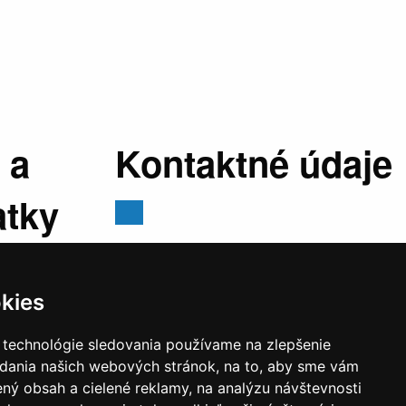
 a
Kontaktné údaje
atky
Mestský úrad, Cyrila a Metoda 329/6,
029 01 Námestovo
kies
E-mail:
sekretariat@namestovo.sk
:
07:30 -
Telefón:
043 5504711
 technológie sledovania používame na zlepšenie
stránkový
IČO:
00314676
adania našich webových stránok, na to, aby sme vám
:30 - 17:00
DIČ:
2020571707
ný obsah a cielené reklamy, na analýzu návštevnosti
estránkový