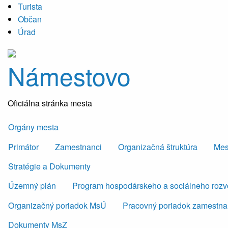
Turista
Občan
Úrad
Námestovo
Oficiálna stránka mesta
Orgány mesta
Primátor
Zamestnanci
Organizačná štruktúra
Mes
Stratégie a Dokumenty
Územný plán
Program hospodárskeho a sociálneho roz
Organizačný poriadok MsÚ
Pracovný poriadok zamestn
Dokumenty MsZ