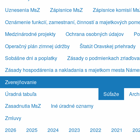
Uznesenia MsZ
Zápisnice MsZ
Zápisnice komisií M
Oznámenie funkcií, zamestnaní, činností a majetkových pom
Medzinárodné projekty
Ochrana osobných údajov
Po
Operačný plán zimnej údržby
Štatút Oravskej priehrady
Sobášne dni a poplatky
Zásady o podmienkach zriaďovan
Zásady hospodárenia a nakladania s majetkom mesta Náme
Zverejňovanie
Úradná tabuľa
Súťaže
Arch
Zasadnutia MsZ
Iné úradné oznamy
Zmluvy
2026
2025
2024
2023
2022
2021
20