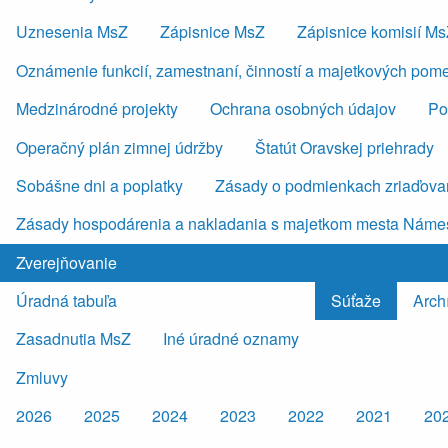
Uznesenia MsZ
Zápisnice MsZ
Zápisnice komisií M
Oznámenie funkcií, zamestnaní, činností a majetkových pom
Medzinárodné projekty
Ochrana osobných údajov
Po
Operačný plán zimnej údržby
Štatút Oravskej priehrady
Sobášne dni a poplatky
Zásady o podmienkach zriaďovan
Zásady hospodárenia a nakladania s majetkom mesta Náme
Zverejňovanie
Úradná tabuľa
Súťaže
Arch
Zasadnutia MsZ
Iné úradné oznamy
Zmluvy
2026
2025
2024
2023
2022
2021
20