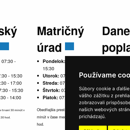
ský
Matričný
Dane
úrad
popl
:
07:30 -
Pondelok:
07:30 -
15:30
Používame coo
:30 - 15:30
Utorok:
07:30 - 15:30
Pondelok
:30 - 17:00
Streda:
07:30 - 17:00
15:30
Súbory cookie a ďalšie
7:30 - 15:30
Štvrtok:
07:30 - 15:30
Utorok:
ne
vášho zážitku z prehli
:30 - 14:00
Piatok:
07:30 - 14:00
Streda:
07
zobrazovali prispôsobe
Štvrtok:
n
našich webových stráno
Obedňajšia prestávka v trvaní 30
v trvaní 30 minút v
Piatok:
07
prichádzajú.
minút v čase medzi 10:30 - 11:30
1:30 hod.
hod.
Obedňajšia prestávka 