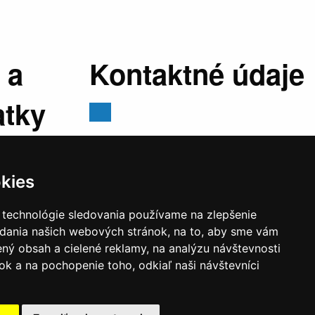
 a
Kontaktné údaje
atky
Mestský úrad, Cyrila a Metoda 329/6,
029 01 Námestovo
kies
E-mail:
sekretariat@namestovo.sk
:
07:30 -
Telefón:
043 5504711
 technológie sledovania používame na zlepšenie
stránkový
IČO:
00314676
adania našich webových stránok, na to, aby sme vám
:30 - 17:00
DIČ:
2020571707
ný obsah a cielené reklamy, na analýzu návštevnosti
estránkový
k a na pochopenie toho, odkiaľ naši návštevníci
:30 - 14:00
v trvaní 30 minút v