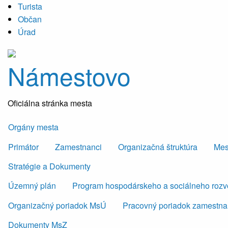
Turista
Občan
Úrad
Námestovo
Oficiálna stránka mesta
Orgány mesta
Primátor
Zamestnanci
Organizačná štruktúra
Mes
Stratégie a Dokumenty
Územný plán
Program hospodárskeho a sociálneho roz
Organizačný poriadok MsÚ
Pracovný poriadok zamestn
Dokumenty MsZ