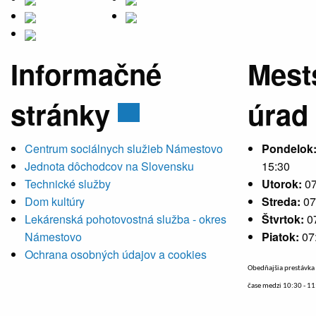
Informačné
Mest
stránky
úrad
Centrum sociálnych služieb Námestovo
Pondelok
Jednota dôchodcov na Slovensku
15:30
Technické služby
Utorok:
07
Dom kultúry
Streda:
07
Lekárenská pohotovostná služba - okres
Štvrtok:
0
Námestovo
Piatok:
07
Ochrana osobných údajov a cookies
Obedňajšia prestávka 
čase medzi 10:30 - 1