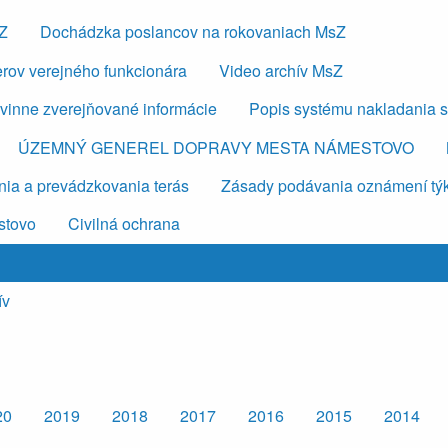
sZ
Dochádzka poslancov na rokovaniach MsZ
erov verejného funkcionára
Video archív MsZ
vinne zverejňované informácie
Popis systému nakladania 
ÚZEMNÝ GENEREL DOPRAVY MESTA NÁMESTOVO
ia a prevádzkovania terás
Zásady podávania oznámení týkaj
stovo
Civilná ochrana
ív
20
2019
2018
2017
2016
2015
2014