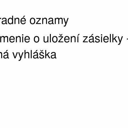
úradné oznamy
enie o uložení zásielky 
ná vyhláška