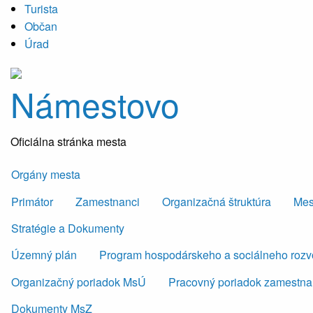
Turista
Občan
Úrad
Námestovo
Oficiálna stránka mesta
Orgány mesta
Primátor
Zamestnanci
Organizačná štruktúra
Mes
Stratégie a Dokumenty
Územný plán
Program hospodárskeho a sociálneho roz
Organizačný poriadok MsÚ
Pracovný poriadok zamestn
Dokumenty MsZ