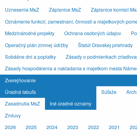
Uznesenia MsZ
Zápisnice MsZ
Zápisnice komisií M
Oznámenie funkcií, zamestnaní, činností a majetkových pom
Medzinárodné projekty
Ochrana osobných údajov
Po
Operačný plán zimnej údržby
Štatút Oravskej priehrady
Sobášne dni a poplatky
Zásady o podmienkach zriaďovan
Zásady hospodárenia a nakladania s majetkom mesta Náme
Zverejňovanie
Úradná tabuľa
Súťaže
Arch
Zasadnutia MsZ
Iné úradné oznamy
Zmluvy
2026
2025
2024
2023
2022
2021
20