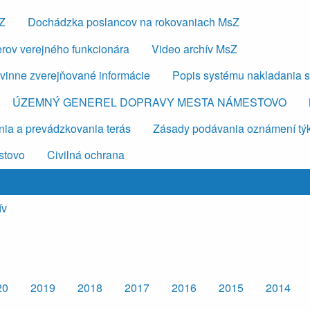
sZ
Dochádzka poslancov na rokovaniach MsZ
erov verejného funkcionára
Video archív MsZ
vinne zverejňované informácie
Popis systému nakladania 
ÚZEMNÝ GENEREL DOPRAVY MESTA NÁMESTOVO
ia a prevádzkovania terás
Zásady podávania oznámení týkaj
stovo
Civilná ochrana
ív
20
2019
2018
2017
2016
2015
2014