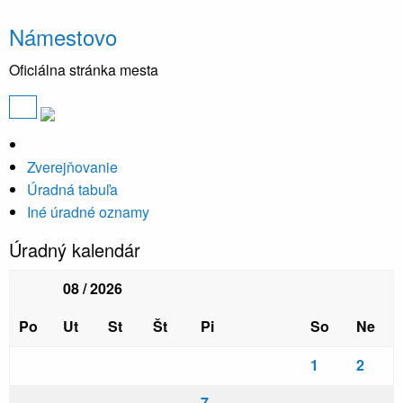
Námestovo
Oficiálna stránka mesta
Zverejňovanie
Úradná tabuľa
Iné úradné oznamy
Úradný kalendár
08 / 2026
Po
Ut
St
Št
Pi
So
Ne
1
2
7