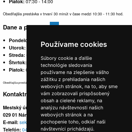
Piatok:
07:30 - 14:00
Obedňajšia prestávka v trvaní 30 minút v čase medzi 10:30 - 11:30 hod.
Dane a poplatky
Pondelok:
07:30 - 15:30
Používame cookies
Utorok:
nestránkový
Streda:
07:30 - 17:00
Súbory cookie a ďalšie
Štvrtok:
nestránkový
technológie sledovania
Piatok:
07:30 - 14:00
používame na zlepšenie vášho
zážitku z prehliadania našich
Obedňajšia prestávka v trvaní 30 minút v čase medzi 10:30 - 11:30 hod.
webových stránok, na to, aby sme
Kontaktné údaje
vám zobrazovali prispôsobený
obsah a cielené reklamy, na
Mestský úrad, Cyrila a Metoda 329/6,
analýzu návštevnosti našich
029 01 Námestovo
webových stránok a na
E-mail:
sekretariat@namestovo.sk
pochopenie toho, odkiaľ naši
návštevníci prichádzajú.
Telefón:
043 5504711