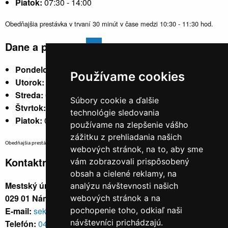
Piatok:
07:30 - 14:00
Obedňajšia prestávka v trvaní 30 minút v čase medzi 10:30 - 11:30 hod.
Dane a poplatky
Pondelok:
07:30 - 15:30
Používame cookies
Utorok:
nestránkový
Streda:
07:30 - 17:00
Súbory cookie a ďalšie
Štvrtok:
nestránkový
technológie sledovania
Piatok:
07:30 - 14:00
používame na zlepšenie vášho
zážitku z prehliadania našich
Obedňajšia prestávka v trvaní 30 minút v čase medzi 10:30 - 11:30 hod.
webových stránok, na to, aby sme
Kontaktné údaje
vám zobrazovali prispôsobený
obsah a cielené reklamy, na
Mestský úrad, Cyrila a Metoda 329/6,
analýzu návštevnosti našich
029 01 Námestovo
webových stránok a na
E-mail:
sekretariat@namestovo.sk
pochopenie toho, odkiaľ naši
návštevníci prichádzajú.
Telefón:
043 5504711