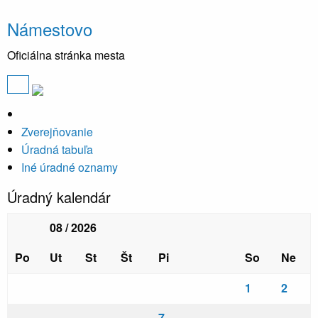
Námestovo
Oficiálna stránka mesta
Zverejňovanie
Úradná tabuľa
Iné úradné oznamy
Úradný kalendár
08 / 2026
Po
Ut
St
Št
Pi
So
Ne
1
2
7