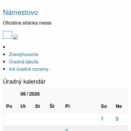
Námestovo
Oficiálna stránka mesta
Zverejňovanie
Úradná tabuľa
Iné úradné oznamy
Úradný kalendár
08 / 2026
Po
Ut
St
Št
Pi
So
Ne
1
2
7