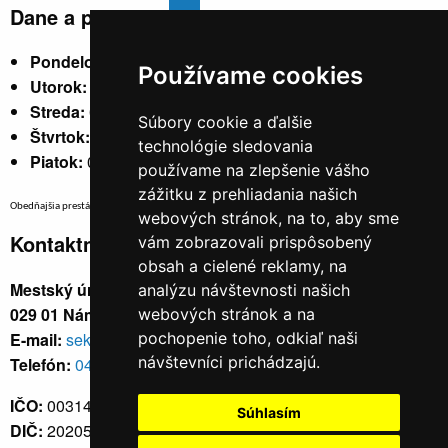
Dane a poplatky
Pondelok:
07:30 - 15:30
Používame cookies
Utorok:
nestránkový
Streda:
07:30 - 17:00
Súbory cookie a ďalšie
Štvrtok:
nestránkový
technológie sledovania
Piatok:
07:30 - 14:00
používame na zlepšenie vášho
zážitku z prehliadania našich
Obedňajšia prestávka v trvaní 30 minút v čase medzi 10:30 - 11:30 hod.
webových stránok, na to, aby sme
Kontaktné údaje
vám zobrazovali prispôsobený
obsah a cielené reklamy, na
Mestský úrad, Cyrila a Metoda 329/6,
analýzu návštevnosti našich
029 01 Námestovo
webových stránok a na
E-mail:
sekretariat@namestovo.sk
pochopenie toho, odkiaľ naši
návštevníci prichádzajú.
Telefón:
043 5504711
IČO:
00314676
Súhlasím
DIČ:
2020571707