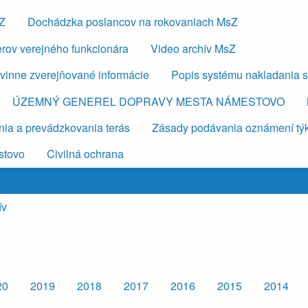
sZ
Dochádzka poslancov na rokovaniach MsZ
erov verejného funkcionára
Video archív MsZ
vinne zverejňované informácie
Popis systému nakladania 
ÚZEMNÝ GENEREL DOPRAVY MESTA NÁMESTOVO
ia a prevádzkovania terás
Zásady podávania oznámení týkaj
stovo
Civilná ochrana
ív
20
2019
2018
2017
2016
2015
2014