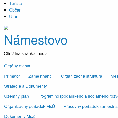
Turista
Občan
Úrad
Námestovo
Oficiálna stránka mesta
Orgány mesta
Primátor
Zamestnanci
Organizačná štruktúra
Mes
Stratégie a Dokumenty
Územný plán
Program hospodárskeho a sociálneho roz
Organizačný poriadok MsÚ
Pracovný poriadok zamestn
Dokumenty MsZ