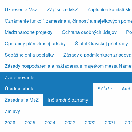
Uznesenia MsZ
Zápisnice MsZ
Zápisnice komisií M
Oznámenie funkcií, zamestnaní, činností a majetkových pom
Medzinárodné projekty
Ochrana osobných údajov
Po
Operačný plán zimnej údržby
Štatút Oravskej priehrady
Sobášne dni a poplatky
Zásady o podmienkach zriaďovan
Zásady hospodárenia a nakladania s majetkom mesta Náme
Zverejňovanie
Úradná tabuľa
Súťaže
Arch
Zasadnutia MsZ
Iné úradné oznamy
Zmluvy
2026
2025
2024
2023
2022
2021
20