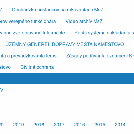
sZ
Dochádzka poslancov na rokovaniach MsZ
erov verejného funkcionára
Video archív MsZ
vinne zverejňované informácie
Popis systému nakladania 
ÚZEMNÝ GENEREL DOPRAVY MESTA NÁMESTOVO
ia a prevádzkovania terás
Zásady podávania oznámení týkaj
stovo
Civilná ochrana
ív
20
2019
2018
2017
2016
2015
2014