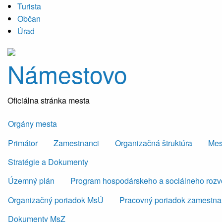
Turista
Občan
Úrad
Námestovo
Oficiálna stránka mesta
Orgány mesta
Primátor
Zamestnanci
Organizačná štruktúra
Mes
Stratégie a Dokumenty
Územný plán
Program hospodárskeho a sociálneho roz
Organizačný poriadok MsÚ
Pracovný poriadok zamestn
Dokumenty MsZ