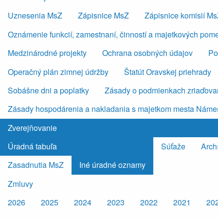
Uznesenia MsZ
Zápisnice MsZ
Zápisnice komisií M
Oznámenie funkcií, zamestnaní, činností a majetkových pom
Medzinárodné projekty
Ochrana osobných údajov
Po
Operačný plán zimnej údržby
Štatút Oravskej priehrady
Sobášne dni a poplatky
Zásady o podmienkach zriaďovan
Zásady hospodárenia a nakladania s majetkom mesta Náme
Zverejňovanie
Úradná tabuľa
Súťaže
Arch
Zasadnutia MsZ
Iné úradné oznamy
Zmluvy
2026
2025
2024
2023
2022
2021
20