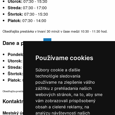
Utorok:
07:30 - 15:30
Streda:
07:30 - 17:00
Štvrtok:
07:30 - 15:30
Piatok:
07:30 - 14:00
Obedňajšia prestávka v trvaní 30 minút v čase medzi 10:30 - 11:30 hod.
Dane a poplatky
Pondelok:
07:30 - 15:30
Používame cookies
Utorok:
nestránkový
Streda:
07:30 - 17:00
Súbory cookie a ďalšie
Štvrtok:
nestránkový
technológie sledovania
Piatok:
07:30 - 14:00
používame na zlepšenie vášho
zážitku z prehliadania našich
Obedňajšia prestávka v trvaní 30 minút v čase medzi 10:30 - 11:30 hod.
webových stránok, na to, aby sme
Kontaktné údaje
vám zobrazovali prispôsobený
obsah a cielené reklamy, na
Mestský úrad, Cyrila a Metoda 329/6,
analýzu návštevnosti našich