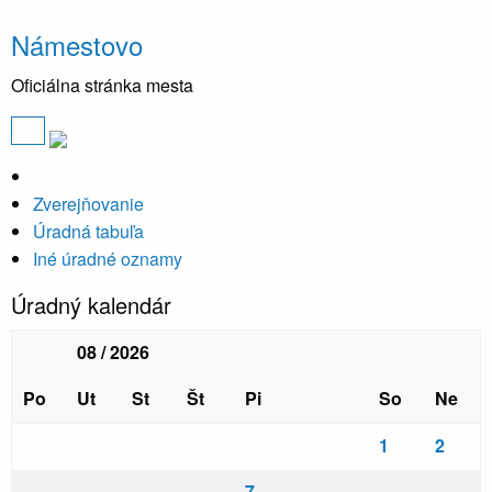
Námestovo
Oficiálna stránka mesta
Zverejňovanie
Úradná tabuľa
Iné úradné oznamy
Úradný kalendár
08 / 2026
Po
Ut
St
Št
Pi
So
Ne
1
2
7