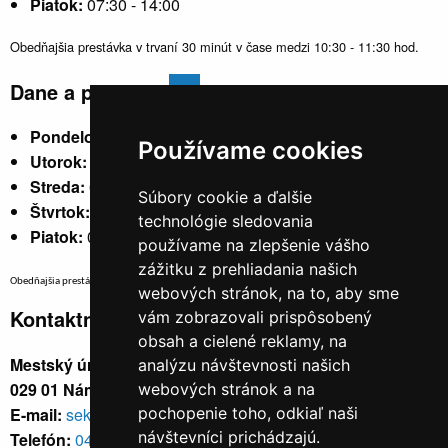
Piatok:
07:30 - 14:00
Obedňajšia prestávka v trvaní 30 minút v čase medzi 10:30 - 11:30 hod.
Dane a poplatky
Pondelok:
07:30 - 15:30
Používame cookies
Utorok:
nestránkový
Streda:
07:30 - 17:00
Súbory cookie a ďalšie
Štvrtok:
nestránkový
technológie sledovania
Piatok:
07:30 - 14:00
používame na zlepšenie vášho
zážitku z prehliadania našich
Obedňajšia prestávka v trvaní 30 minút v čase medzi 10:30 - 11:30 hod.
webových stránok, na to, aby sme
Kontaktné údaje
vám zobrazovali prispôsobený
obsah a cielené reklamy, na
Mestský úrad, Cyrila a Metoda 329/6,
analýzu návštevnosti našich
029 01 Námestovo
webových stránok a na
E-mail:
sekretariat@namestovo.sk
pochopenie toho, odkiaľ naši
návštevníci prichádzajú.
Telefón:
043 5504711