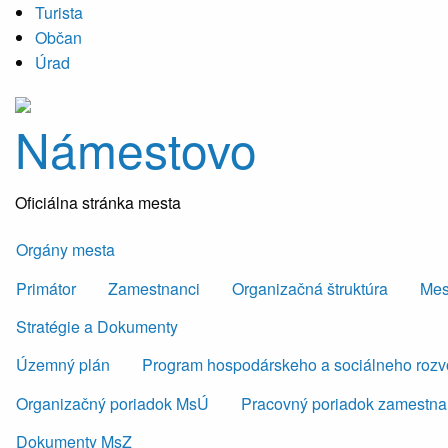
Turista
Občan
Úrad
Námestovo
Oficiálna stránka mesta
Orgány mesta
Primátor
Zamestnanci
Organizačná štruktúra
Mes
Stratégie a Dokumenty
Územný plán
Program hospodárskeho a sociálneho roz
Organizačný poriadok MsÚ
Pracovný poriadok zamestn
Dokumenty MsZ