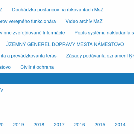
sZ
Dochádzka poslancov na rokovaniach MsZ
erov verejného funkcionára
Video archív MsZ
vinne zverejňované informácie
Popis systému nakladania 
ÚZEMNÝ GENEREL DOPRAVY MESTA NÁMESTOVO
ia a prevádzkovania terás
Zásady podávania oznámení týkaj
stovo
Civilná ochrana
ív
20
2019
2018
2017
2016
2015
2014