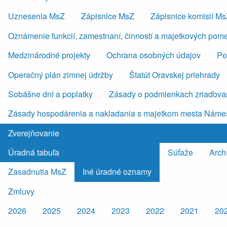
Uznesenia MsZ
Zápisnice MsZ
Zápisnice komisií M
Oznámenie funkcií, zamestnaní, činností a majetkových pom
Medzinárodné projekty
Ochrana osobných údajov
Po
Operačný plán zimnej údržby
Štatút Oravskej priehrady
Sobášne dni a poplatky
Zásady o podmienkach zriaďovan
Zásady hospodárenia a nakladania s majetkom mesta Náme
Zverejňovanie
Úradná tabuľa
Súťaže
Arch
Zasadnutia MsZ
Iné úradné oznamy
Zmluvy
2026
2025
2024
2023
2022
2021
20