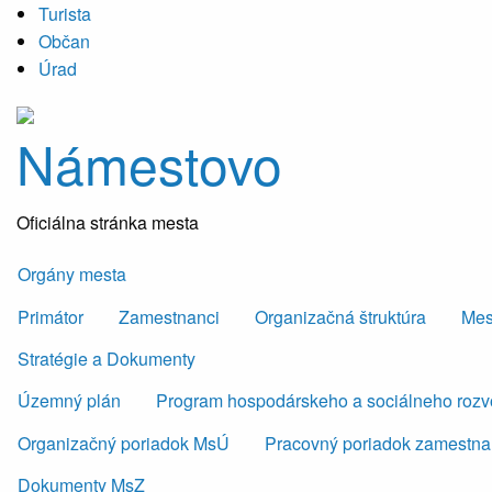
Turista
Občan
Úrad
Námestovo
Oficiálna stránka mesta
Orgány mesta
Primátor
Zamestnanci
Organizačná štruktúra
Mes
Stratégie a Dokumenty
Územný plán
Program hospodárskeho a sociálneho roz
Organizačný poriadok MsÚ
Pracovný poriadok zamestn
Dokumenty MsZ