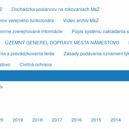
sZ
Dochádzka poslancov na rokovaniach MsZ
erov verejného funkcionára
Video archív MsZ
vinne zverejňované informácie
Popis systému nakladania 
ÚZEMNÝ GENEREL DOPRAVY MESTA NÁMESTOVO
ia a prevádzkovania terás
Zásady podávania oznámení týkaj
stovo
Civilná ochrana
ív
20
2019
2018
2017
2016
2015
2014