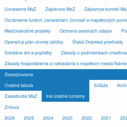
Uznesenia MsZ
Zápisnice MsZ
Zápisnice komisií M
Oznámenie funkcií, zamestnaní, činností a majetkových pom
Medzinárodné projekty
Ochrana osobných údajov
Po
Operačný plán zimnej údržby
Štatút Oravskej priehrady
Sobášne dni a poplatky
Zásady o podmienkach zriaďovan
Zásady hospodárenia a nakladania s majetkom mesta Náme
Zverejňovanie
Úradná tabuľa
Súťaže
Arch
Zasadnutia MsZ
Iné úradné oznamy
Zmluvy
2026
2025
2024
2023
2022
2021
20