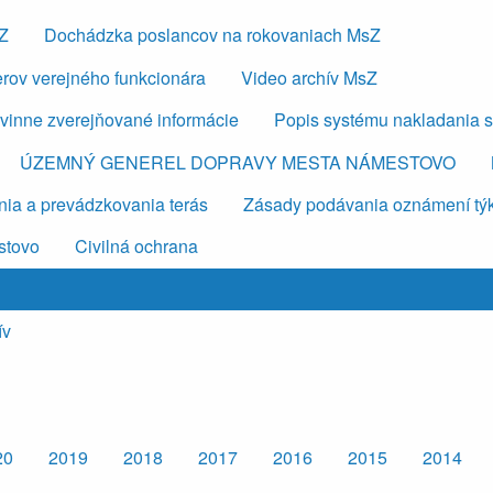
sZ
Dochádzka poslancov na rokovaniach MsZ
erov verejného funkcionára
Video archív MsZ
vinne zverejňované informácie
Popis systému nakladania 
ÚZEMNÝ GENEREL DOPRAVY MESTA NÁMESTOVO
ia a prevádzkovania terás
Zásady podávania oznámení týkaj
stovo
Civilná ochrana
ív
20
2019
2018
2017
2016
2015
2014