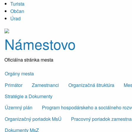
Turista
Občan
Úrad
Námestovo
Oficiálna stránka mesta
Orgány mesta
Primátor
Zamestnanci
Organizačná štruktúra
Mes
Stratégie a Dokumenty
Územný plán
Program hospodárskeho a sociálneho roz
Organizačný poriadok MsÚ
Pracovný poriadok zamestn
Dokumenty MsZ