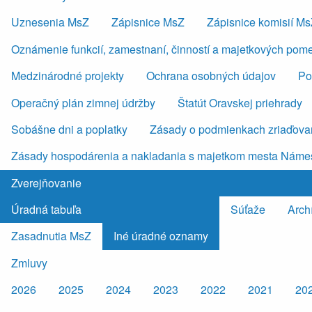
Uznesenia MsZ
Zápisnice MsZ
Zápisnice komisií M
Oznámenie funkcií, zamestnaní, činností a majetkových pom
Medzinárodné projekty
Ochrana osobných údajov
Po
Operačný plán zimnej údržby
Štatút Oravskej priehrady
Sobášne dni a poplatky
Zásady o podmienkach zriaďovan
Zásady hospodárenia a nakladania s majetkom mesta Náme
Zverejňovanie
Úradná tabuľa
Súťaže
Arch
Zasadnutia MsZ
Iné úradné oznamy
Zmluvy
2026
2025
2024
2023
2022
2021
20