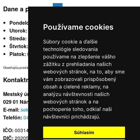
Dane a poplatky
Pondelok:
07:30 - 15:30
Používame cookies
Utorok:
nestránkový
Streda:
07:30 - 17:00
Súbory cookie a ďalšie
Štvrtok:
nestránkový
technológie sledovania
Piatok:
07:30 - 14:00
používame na zlepšenie vášho
zážitku z prehliadania našich
Obedňajšia prestávka v trvaní 30 minút v čase medzi 10:30 - 11:30 hod.
webových stránok, na to, aby sme
Kontaktné údaje
vám zobrazovali prispôsobený
obsah a cielené reklamy, na
Mestský úrad, Cyrila a Metoda 329/6,
analýzu návštevnosti našich
029 01 Námestovo
webových stránok a na
E-mail:
sekretariat@namestovo.sk
pochopenie toho, odkiaľ naši
návštevníci prichádzajú.
Telefón:
043 5504711
IČO:
00314676
Súhlasím
DIČ:
2020571707