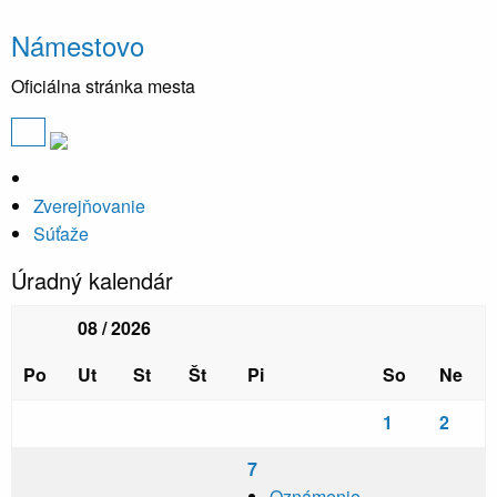
Námestovo
Oficiálna stránka mesta
Zverejňovanie
Súťaže
Úradný kalendár
08 / 2026
Po
Ut
St
Št
Pi
So
Ne
1
2
7
Oznámenie