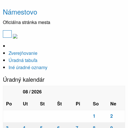
Námestovo
Oficiálna stránka mesta
Zverejňovanie
Úradná tabuľa
Iné úradné oznamy
Úradný kalendár
08 / 2026
Po
Ut
St
Št
Pi
So
Ne
1
2
3
4
5
6
7
8
9