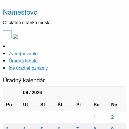
Námestovo
Oficiálna stránka mesta
Zverejňovanie
Úradná tabuľa
Iné úradné oznamy
Úradný kalendár
08 / 2026
Po
Ut
St
Št
Pi
So
Ne
1
2
3
4
5
6
7
8
9