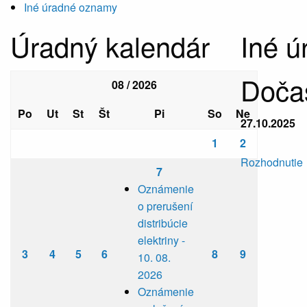
Iné úradné oznamy
Úradný kalendár
Iné 
Doča
08 / 2026
Po
Ut
St
Št
Pi
So
Ne
27.10.2025
1
2
Rozhodnutie
7
Oznámenie
o prerušení
distribúcie
elektriny -
3
4
5
6
8
9
10. 08.
2026
Oznámenie