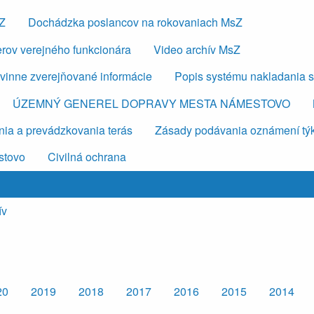
sZ
Dochádzka poslancov na rokovaniach MsZ
erov verejného funkcionára
Video archív MsZ
vinne zverejňované informácie
Popis systému nakladania 
ÚZEMNÝ GENEREL DOPRAVY MESTA NÁMESTOVO
ia a prevádzkovania terás
Zásady podávania oznámení týkaj
stovo
Civilná ochrana
ív
20
2019
2018
2017
2016
2015
2014