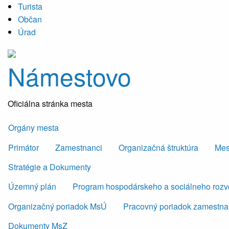
Turista
Občan
Úrad
Námestovo
Oficiálna stránka mesta
Orgány mesta
Primátor
Zamestnanci
Organizačná štruktúra
Mes
Stratégie a Dokumenty
Územný plán
Program hospodárskeho a sociálneho roz
Organizačný poriadok MsÚ
Pracovný poriadok zamestn
Dokumenty MsZ