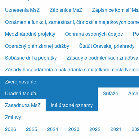
Uznesenia MsZ
Zápisnice MsZ
Zápisnice komisií M
Oznámenie funkcií, zamestnaní, činností a majetkových pom
Medzinárodné projekty
Ochrana osobných údajov
Po
Operačný plán zimnej údržby
Štatút Oravskej priehrady
Sobášne dni a poplatky
Zásady o podmienkach zriaďovan
Zásady hospodárenia a nakladania s majetkom mesta Náme
Zverejňovanie
Úradná tabuľa
Súťaže
Arch
Zasadnutia MsZ
Iné úradné oznamy
Zmluvy
2026
2025
2024
2023
2022
2021
20