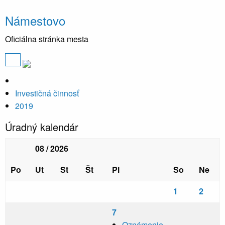
Námestovo
Oficiálna stránka mesta
Investičná činnosť
2019
Úradný kalendár
08 / 2026
Po
Ut
St
Št
Pi
So
Ne
1
2
7
Oznámenie