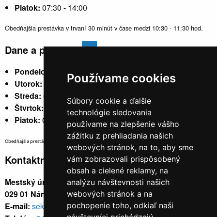
Piatok:
07:30 - 14:00
Obedňajšia prestávka v trvaní 30 minút v čase medzi 10:30 - 11:30 hod.
Dane a poplatky
Pondelok:
07:30 - 15:30
Používame cookies
Utorok:
nestránkový
Streda:
07:30 - 17:00
Súbory cookie a ďalšie
Štvrtok:
nestránkový
technológie sledovania
Piatok:
07:30 - 14:00
používame na zlepšenie vášho
zážitku z prehliadania našich
Obedňajšia prestávka v trvaní 30 minút v čase medzi 10:30 - 11:30 hod.
webových stránok, na to, aby sme
Kontaktné údaje
vám zobrazovali prispôsobený
obsah a cielené reklamy, na
Mestský úrad, Cyrila a Metoda 329/6,
analýzu návštevnosti našich
029 01 Námestovo
webových stránok a na
E-mail:
sekretariat@namestovo.sk
pochopenie toho, odkiaľ naši