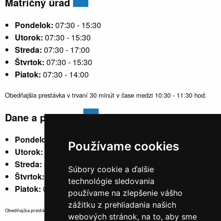
Matričný úrad
Pondelok:
07:30 - 15:30
Utorok:
07:30 - 15:30
Streda:
07:30 - 17:00
Štvrtok:
07:30 - 15:30
Piatok:
07:30 - 14:00
Obedňajšia prestávka v trvaní 30 minút v čase medzi 10:30 - 11:30 hod.
Dane a poplatky
Pondelok:
07:30 - 15:30
Používame cookies
Utorok:
nestránkový
Streda:
07:30 - 17:00
Súbory cookie a ďalšie
Štvrtok:
nestránkový
technológie sledovania
Piatok:
07:30 - 14:00
používame na zlepšenie vášho
zážitku z prehliadania našich
Obedňajšia prestávka v trvaní 30 minút v čase medzi 10:30 - 11:30 hod.
webových stránok, na to, aby sme