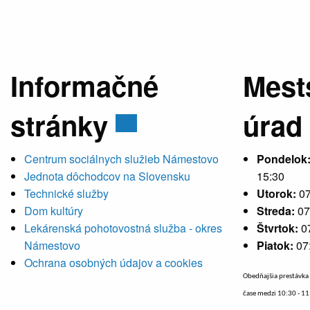
Informačné
Mest
stránky
úrad
Centrum sociálnych služieb Námestovo
Pondelok
Jednota dôchodcov na Slovensku
15:30
Technické služby
Utorok:
07
Dom kultúry
Streda:
07
Lekárenská pohotovostná služba - okres
Štvrtok:
0
Námestovo
Piatok:
07
Ochrana osobných údajov a cookies
Obedňajšia prestávka 
čase medzi 10:30 - 1