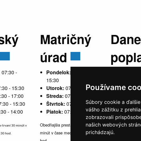
ský
Matričný
Dane
úrad
popl
:
07:30 -
Pondelok:
07:30 -
15:30
Používame coo
:30 - 15:30
Utorok:
07:30 - 15:30
Pondelok
:30 - 17:00
Streda:
07:30 - 17:00
15:30
Súbory cookie a ďalšie
7:30 - 15:30
Štvrtok:
07:30 - 15:30
Utorok:
ne
vášho zážitku z prehli
:30 - 14:00
Piatok:
07:30 - 14:00
Streda:
07
zobrazovali prispôsobe
Štvrtok:
n
našich webových stráno
Obedňajšia prestávka v trvaní 30
v trvaní 30 minút v
Piatok:
07
prichádzajú.
minút v čase medzi 10:30 - 11:30
1:30 hod.
hod.