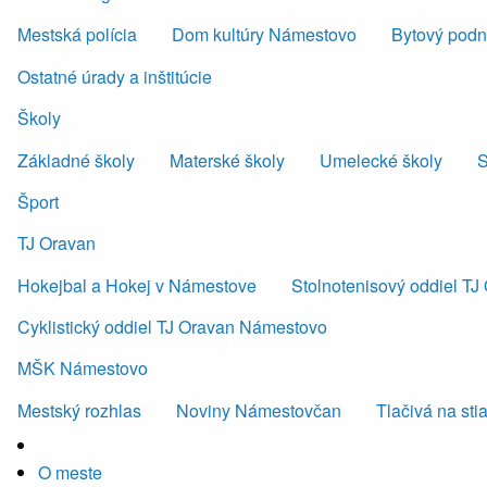
Mestská polícia
Dom kultúry Námestovo
Bytový podni
Ostatné úrady a inštitúcie
Školy
Základné školy
Materské školy
Umelecké školy
S
Šport
TJ Oravan
Hokejbal a Hokej v Námestove
Stolnotenisový oddiel T
Cyklistický oddiel TJ Oravan Námestovo
MŠK Námestovo
Mestský rozhlas
Noviny Námestovčan
Tlačivá na sti
O meste