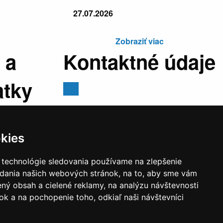
27.07.2026
Zobraziť viac
 a
Kontaktné údaje
atky
Mestský úrad, Cyrila a Metoda 329/6,
029 01 Námestovo
kies
E-mail:
sekretariat@namestovo.sk
:
07:30 -
Telefón:
043 5504711
 technológie sledovania používame na zlepšenie
stránkový
IČO:
00314676
adania našich webových stránok, na to, aby sme vám
:30 - 17:00
DIČ:
2020571707
ný obsah a cielené reklamy, na analýzu návštevnosti
estránkový
k a na pochopenie toho, odkiaľ naši návštevníci
:30 - 14:00