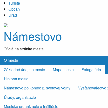
Turista
Občan
Úrad
Námestovo
Oficiálna stránka mesta
O meste
Základné údaje o meste
Mapa mesta
Fotogaléria
História mesta
Námestovo po koniec 2. svetovej vojny
Vysťahovalectvo 
Úrady, organizácie
Mestské organizácie a inštitúcie