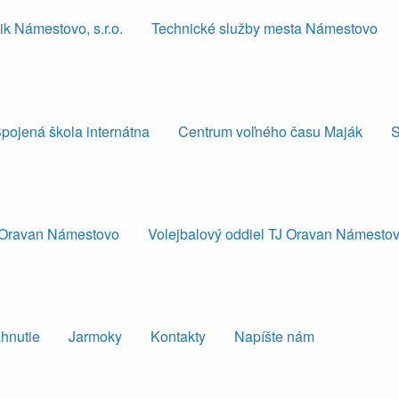
k Námestovo, s.r.o.
Technické služby mesta Námestovo
pojená škola internátna
Centrum voľného času Maják
S
J Oravan Námestovo
Volejbalový oddiel TJ Oravan Námesto
ahnutie
Jarmoky
Kontakty
Napíšte nám