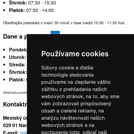
Štvrtok:
07:30 - 15:30
Piatok:
07:30 - 14:00
Obedňajšia prestávka v trvaní 30 minút v čase medzi 10:30 - 11:30 hod.
Dane a poplatky
Pondelok:
07:30 - 15:30
Používame cookies
Utorok:
nestránkový
Streda:
07:30 - 17:00
Súbory cookie a ďalšie
Štvrtok:
nestránkový
technológie sledovania
Piatok:
07:30 - 14:00
používame na zlepšenie vášho
zážitku z prehliadania našich
Obedňajšia prestávka v trvaní 30 minút v čase medzi 10:30 - 11:30 hod.
webových stránok, na to, aby sme
Kontaktné údaje
vám zobrazovali prispôsobený
obsah a cielené reklamy, na
Mestský úrad, Cyrila a Metoda 329/6,
analýzu návštevnosti našich
029 01 Námestovo
webových stránok a na
E-mail:
sekretariat@namestovo.sk
pochopenie toho, odkiaľ naši