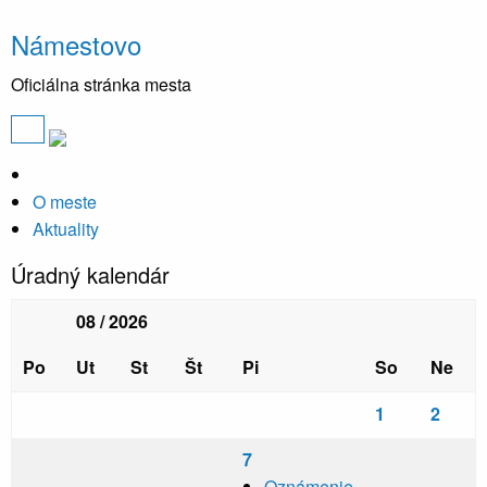
Námestovo
Oficiálna stránka mesta
O meste
Aktuality
Úradný kalendár
08 / 2026
Po
Ut
St
Št
Pi
So
Ne
1
2
7
Oznámenie