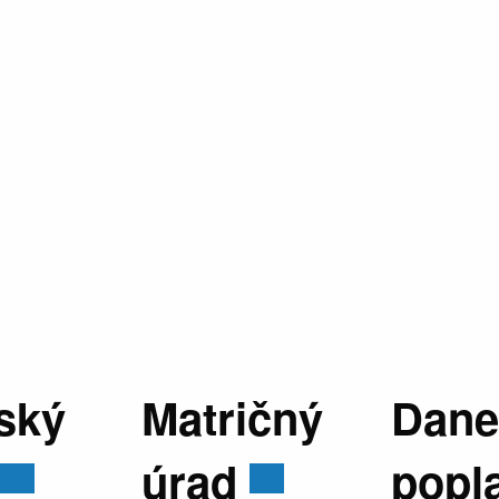
ský
Matričný
Dane
úrad
popl