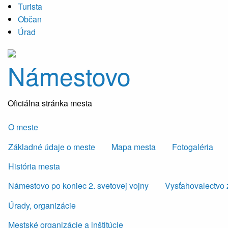
Turista
Občan
Úrad
Námestovo
Oficiálna stránka mesta
O meste
Základné údaje o meste
Mapa mesta
Fotogaléria
História mesta
Námestovo po koniec 2. svetovej vojny
Vysťahovalectvo 
Úrady, organizácie
Mestské organizácie a inštitúcie