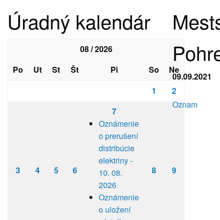
Úradný kalendár
Mests
Pohre
08 / 2026
Po
Ut
St
Št
Pi
So
Ne
09.09.2021
1
2
Oznam
7
Oznámenie
o prerušení
distribúcie
elektriny -
3
4
5
6
8
9
10. 08.
2026
Oznámenie
o uložení