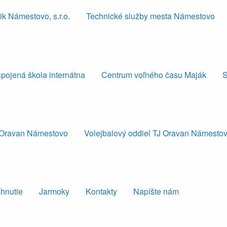
k Námestovo, s.r.o.
Technické služby mesta Námestovo
pojená škola internátna
Centrum voľného času Maják
S
J Oravan Námestovo
Volejbalový oddiel TJ Oravan Námesto
ahnutie
Jarmoky
Kontakty
Napíšte nám