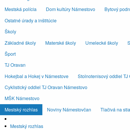
Mestská polícia
Dom kultúry Námestovo
Bytový podni
Ostatné úrady a inštitúcie
Školy
Základné školy
Materské školy
Umelecké školy
S
Šport
TJ Oravan
Hokejbal a Hokej v Námestove
Stolnotenisový oddiel T
Cyklistický oddiel TJ Oravan Námestovo
MŠK Námestovo
Mestský rozhlas
Noviny Námestovčan
Tlačivá na sti
Mestský rozhlas