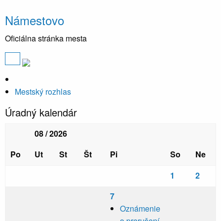
Námestovo
Oficiálna stránka mesta
Mestský rozhlas
Úradný kalendár
08 / 2026
Po
Ut
St
Št
Pi
So
Ne
1
2
7
Oznámenie
o prerušení