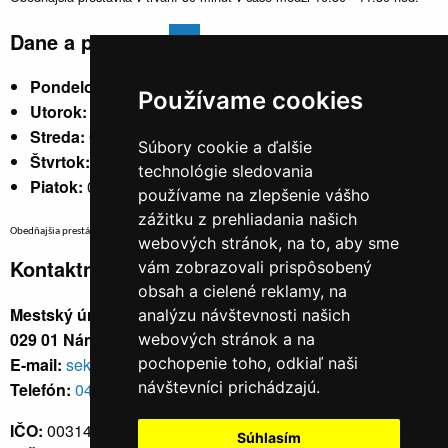
Dane a poplatky
Pondelok:
07:30 - 15:30
Používame cookies
Utorok:
nestránkový
Streda:
07:30 - 17:00
Súbory cookie a ďalšie
Štvrtok:
nestránkový
technológie sledovania
Piatok:
07:30 - 14:00
používame na zlepšenie vášho
zážitku z prehliadania našich
Obedňajšia prestávka v trvaní 30 minút v čase medzi 10:30 - 11:30 hod.
webových stránok, na to, aby sme
Kontaktné údaje
vám zobrazovali prispôsobený
obsah a cielené reklamy, na
Mestský úrad, Cyrila a Metoda 329/6,
analýzu návštevnosti našich
029 01 Námestovo
webových stránok a na
E-mail:
sekretariat@namestovo.sk
pochopenie toho, odkiaľ naši
návštevníci prichádzajú.
Telefón:
043 5504711
IČO:
00314676
Súhlasím