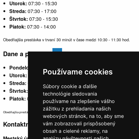
Utorok:
07:30 - 15:30
Streda:
07:30 - 17:00
Štvrtok:
07:30 - 15:30
Piatok:
07:30 - 14:00
Obedňajšia prestávka v trvaní 30 minút v čase medzi 10:30 - 11:30 hod.
Dane a poplatky
Pondelok:
07:30 - 15:30
Používame cookies
Utorok:
nestránkový
Streda:
07:30 - 17:00
Súbory cookie a ďalšie
Štvrtok:
nestránkový
technológie sledovania
Piatok:
07:30 - 14:00
používame na zlepšenie vášho
zážitku z prehliadania našich
Obedňajšia prestávka v trvaní 30 minút v čase medzi 10:30 - 11:30 hod.
webových stránok, na to, aby sme
Kontaktné údaje
vám zobrazovali prispôsobený
obsah a cielené reklamy, na
Mestský úrad, Cyrila a Metoda 329/6,
analýzu návštevnosti našich