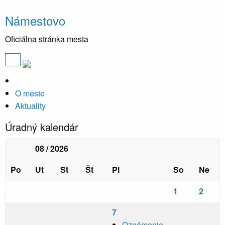
Námestovo
Oficiálna stránka mesta
O meste
Aktuality
Úradný kalendár
08 / 2026
Po
Ut
St
Št
Pi
So
Ne
1
2
7
Oznámenie