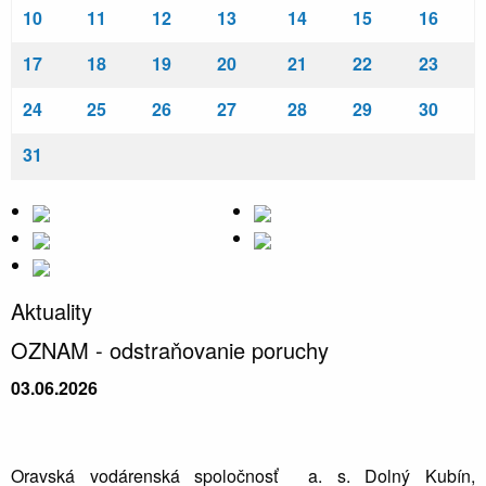
10
11
12
13
14
15
16
17
18
19
20
21
22
23
24
25
26
27
28
29
30
31
Aktuality
OZNAM - odstraňovanie poruchy
03.06.2026
Oravská vodárenská spoločnosť a. s. Dolný Kubín,