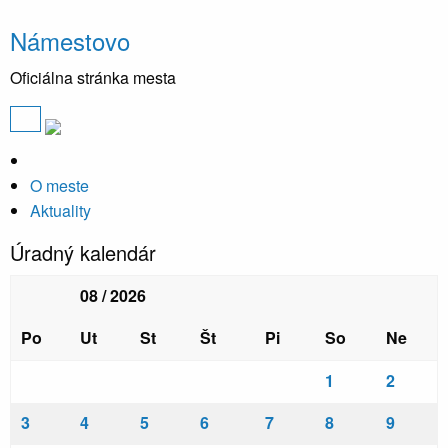
Námestovo
Oficiálna stránka mesta
O meste
Aktuality
Úradný kalendár
08 / 2026
Po
Ut
St
Št
Pi
So
Ne
1
2
3
4
5
6
7
8
9