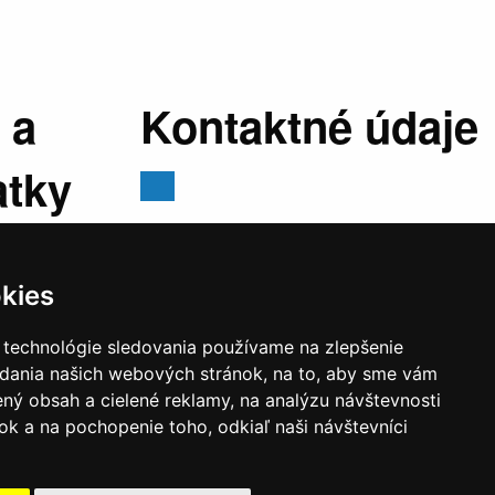
 a
Kontaktné údaje
atky
Mestský úrad, Cyrila a Metoda 329/6,
029 01 Námestovo
kies
E-mail:
sekretariat@namestovo.sk
:
07:30 -
Telefón:
043 5504711
 technológie sledovania používame na zlepšenie
stránkový
IČO:
00314676
adania našich webových stránok, na to, aby sme vám
:30 - 17:00
DIČ:
2020571707
ný obsah a cielené reklamy, na analýzu návštevnosti
estránkový
k a na pochopenie toho, odkiaľ naši návštevníci
:30 - 14:00
v trvaní 30 minút v