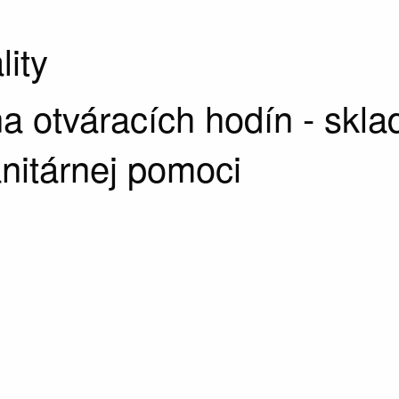
lity
 otváracích hodín - skla
itárnej pomoci