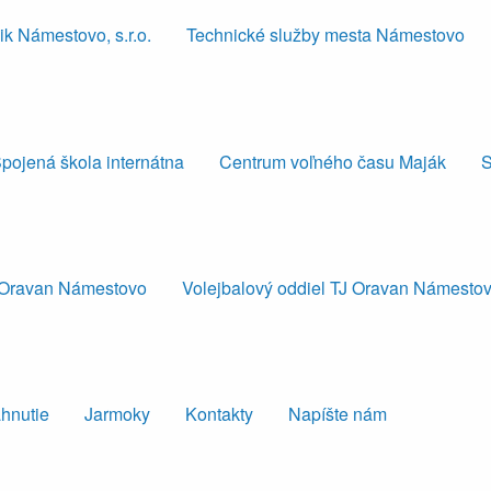
k Námestovo, s.r.o.
Technické služby mesta Námestovo
pojená škola internátna
Centrum voľného času Maják
S
J Oravan Námestovo
Volejbalový oddiel TJ Oravan Námesto
ahnutie
Jarmoky
Kontakty
Napíšte nám