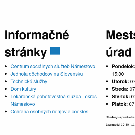
Informačné
Mest
stránky
úrad
Centrum sociálnych služieb Námestovo
Pondelok
Jednota dôchodcov na Slovensku
15:30
Technické služby
Utorok:
07
Dom kultúry
Streda:
07
Lekárenská pohotovostná služba - okres
Štvrtok:
0
Námestovo
Piatok:
07
Ochrana osobných údajov a cookies
Obedňajšia prestávka 
čase medzi 10:30 - 1