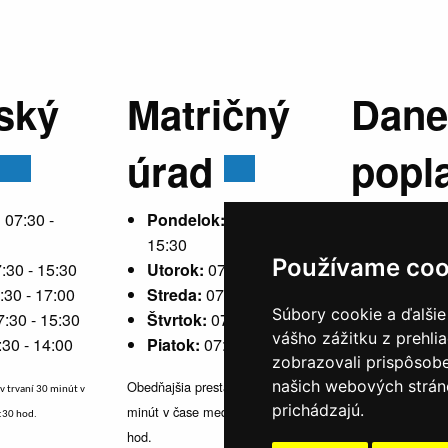
ský
Matričný
Dane
úrad
popl
:
07:30 -
Pondelok:
07:30 -
15:30
Používame coo
:30 - 15:30
Utorok:
07:30 - 15:30
Pondelok
:30 - 17:00
Streda:
07:30 - 17:00
15:30
Súbory cookie a ďalšie
7:30 - 15:30
Štvrtok:
07:30 - 15:30
Utorok:
ne
vášho zážitku z prehli
:30 - 14:00
Piatok:
07:30 - 14:00
Streda:
07
zobrazovali prispôsobe
Štvrtok:
n
našich webových stráno
Obedňajšia prestávka v trvaní 30
v trvaní 30 minút v
Piatok:
07
prichádzajú.
minút v čase medzi 10:30 - 11:30
1:30 hod.
hod.
Obedňajšia prestávka 