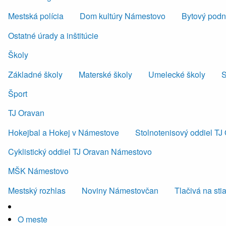
Mestská polícia
Dom kultúry Námestovo
Bytový podni
Ostatné úrady a inštitúcie
Školy
Základné školy
Materské školy
Umelecké školy
S
Šport
TJ Oravan
Hokejbal a Hokej v Námestove
Stolnotenisový oddiel T
Cyklistický oddiel TJ Oravan Námestovo
MŠK Námestovo
Mestský rozhlas
Noviny Námestovčan
Tlačivá na sti
O meste