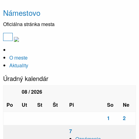
Námestovo
Oficiálna stránka mesta
O meste
Aktuality
Úradný kalendár
08 / 2026
Po
Ut
St
Št
Pi
So
Ne
1
2
7
Oznámenie