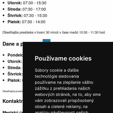
Utorok:
07:30 - 15:30
Streda:
07:30 - 17:00
Štvrtok:
07:30 - 15:30
Piatok:
07:30 - 14:00
Obedňajšia prestávka v trvaní 30 minút v čase medzi 10:30 - 11:30 hod.
Dane a poplatky
Pondelok:
07:30 - 15:30
Používame cookies
Utorok:
nestránkový
Streda:
07:30 - 17:00
Súbory cookie a ďalšie
Štvrtok:
nestránkový
technológie sledovania
Piatok:
07:30 - 14:00
používame na zlepšenie vášho
zážitku z prehliadania našich
Obedňajšia prestávka v trvaní 30 minút v čase medzi 10:30 - 11:30 hod.
webových stránok, na to, aby sme
Kontaktné údaje
vám zobrazovali prispôsobený
obsah a cielené reklamy, na
Mestský úrad, Cyrila a Metoda 329/6,
analýzu návštevnosti našich