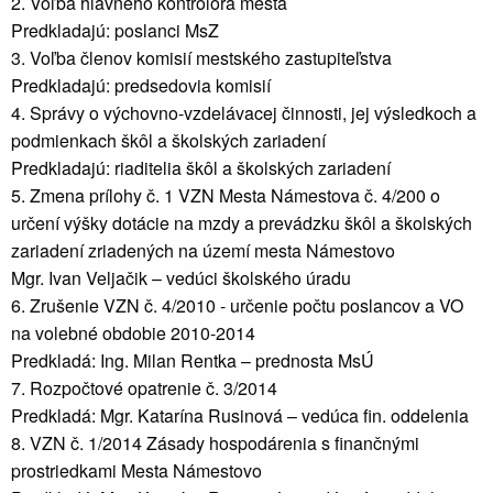
2. Voľba hlavného kontrolóra mesta
Predkladajú: poslanci MsZ
3. Voľba členov komisií mestského zastupiteľstva
Predkladajú: predsedovia komisií
4. Správy o výchovno-vzdelávacej činnosti, jej výsledkoch a
podmienkach škôl a školských zariadení
Predkladajú: riaditelia škôl a školských zariadení
5. Zmena prílohy č. 1 VZN Mesta Námestova č. 4/200 o
určení výšky dotácie na mzdy a prevádzku škôl a školských
zariadení zriadených na území mesta Námestovo
Mgr. Ivan Veljačik – vedúci školského úradu
6. Zrušenie VZN č. 4/2010 - určenie počtu poslancov a VO
na volebné obdobie 2010-2014
Predkladá: Ing. Milan Rentka – prednosta MsÚ
7. Rozpočtové opatrenie č. 3/2014
Predkladá: Mgr. Katarína Rusinová – vedúca fin. oddelenia
8. VZN č. 1/2014 Zásady hospodárenia s finančnými
prostriedkami Mesta Námestovo