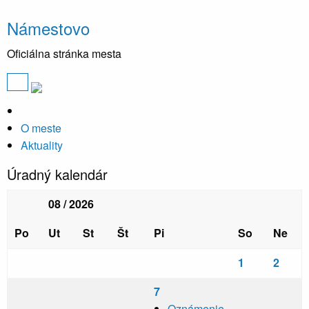
Námestovo
Oficiálna stránka mesta
O meste
Aktuality
Úradný kalendár
08 / 2026
Po
Ut
St
Št
Pi
So
Ne
1
2
7
Oznámenie