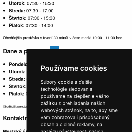
Utorok:
07:30 - 15:30
Streda:
07:30 - 17:00
Štvrtok:
07:30 - 15:30
Piatok:
07:30 - 14:00
Obedňajšia prestávka v trvaní 30 minút v čase medzi 10:30 - 11:30 hod.
Dane a poplatky
Pondelok:
07:30 - 15:30
Používame cookies
Utorok:
nestránkový
Streda:
07:30 - 17:00
Súbory cookie a ďalšie
Štvrtok:
nestránkový
technológie sledovania
Piatok:
07:30 - 14:00
používame na zlepšenie vášho
zážitku z prehliadania našich
Obedňajšia prestávka v trvaní 30 minút v čase medzi 10:30 - 11:30 hod.
webových stránok, na to, aby sme
Kontaktné údaje
vám zobrazovali prispôsobený
obsah a cielené reklamy, na
Mestský úrad, Cyrila a Metoda 329/6,
analýzu návštevnosti našich