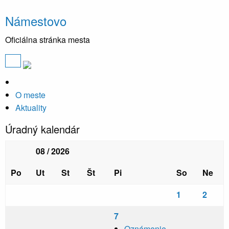
Námestovo
Oficiálna stránka mesta
O meste
Aktuality
Úradný kalendár
08 / 2026
Po
Ut
St
Št
Pi
So
Ne
1
2
7
Oznámenie