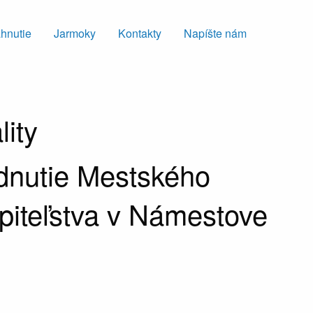
ahnutie
Jarmoky
Kontakty
Napíšte nám
lity
dnutie Mestského
piteľstva v Námestove