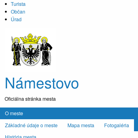
Turista
Občan
Úrad
Námestovo
Oficiálna stránka mesta
O meste
Základné údaje o meste
Mapa mesta
Fotogaléria
História mesta