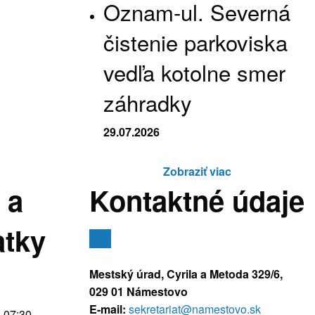
Oznam-ul. Severná
čistenie parkoviska
vedľa kotolne smer
záhradky
29.07.2026
Zobraziť viac
 a
Kontaktné údaje
atky
Mestský úrad, Cyrila a Metoda 329/6,
029 01 Námestovo
E-mail:
sekretariat@namestovo.sk
:
07:30 -