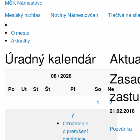
MŠK Námestovo
Mestský rozhlas
Noviny Námestovčan
Tlačivá na sti
O meste
Aktuality
Úradný kalendár
Aktua
Zasa
08 / 2026
Po
Ut
St
Št
Pi
So
Ne
zastu
1
2
21.02.2018
7
Oznámenie
Pozvánka
o prerušení
distribúcie