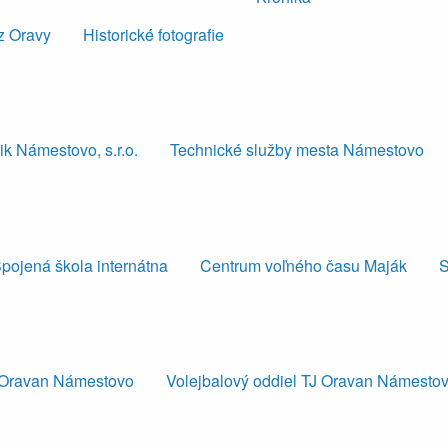
z Oravy
Historické fotografie
k Námestovo, s.r.o.
Technické služby mesta Námestovo
pojená škola internátna
Centrum voľného času Maják
S
J Oravan Námestovo
Volejbalový oddiel TJ Oravan Námesto