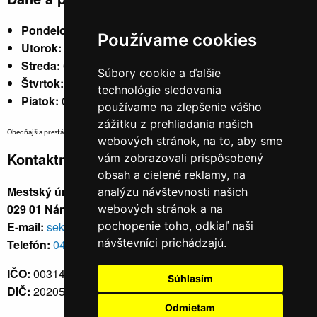
Pondelok:
07:30 - 15:30
Používame cookies
Utorok:
nestránkový
Streda:
07:30 - 17:00
Súbory cookie a ďalšie
Štvrtok:
nestránkový
technológie sledovania
Piatok:
07:30 - 14:00
používame na zlepšenie vášho
zážitku z prehliadania našich
Obedňajšia prestávka v trvaní 30 minút v čase medzi 10:30 - 11:30 hod.
webových stránok, na to, aby sme
Kontaktné údaje
vám zobrazovali prispôsobený
obsah a cielené reklamy, na
Mestský úrad, Cyrila a Metoda 329/6,
analýzu návštevnosti našich
029 01 Námestovo
webových stránok a na
E-mail:
sekretariat@namestovo.sk
pochopenie toho, odkiaľ naši
návštevníci prichádzajú.
Telefón:
043 5504711
IČO:
00314676
Súhlasím
DIČ:
2020571707
Odmietam