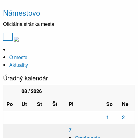
Námestovo
Oficiálna stránka mesta
O meste
Aktuality
Úradný kalendár
08 / 2026
Po
Ut
St
Št
Pi
So
Ne
1
2
7
Oznámenie