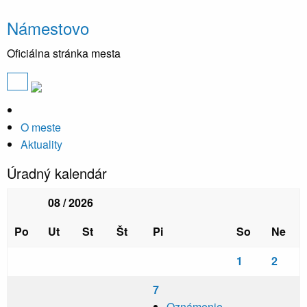
Námestovo
Oficiálna stránka mesta
O meste
Aktuality
Úradný kalendár
08 / 2026
Po
Ut
St
Št
Pi
So
Ne
1
2
7
Oznámenie