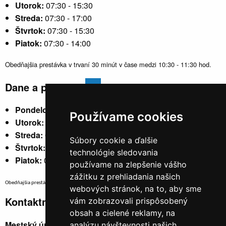
Utorok:
07:30 - 15:30
Streda:
07:30 - 17:00
Štvrtok:
07:30 - 15:30
Piatok:
07:30 - 14:00
Obedňajšia prestávka v trvaní 30 minút v čase medzi 10:30 - 11:30 hod.
Dane a poplatky
Pondelok:
07:30 - 15:30
Používame cookies
Utorok:
nestránkový
Streda:
07:30 - 17:00
Súbory cookie a ďalšie
Štvrtok:
nestránkový
technológie sledovania
Piatok:
07:30 - 14:00
používame na zlepšenie vášho
zážitku z prehliadania našich
Obedňajšia prestávka v trvaní 30 minút v čase medzi 10:30 - 11:30 hod.
webových stránok, na to, aby sme
Kontaktné údaje
vám zobrazovali prispôsobený
obsah a cielené reklamy, na
Mestský úrad, Cyrila a Metoda 329/6,
analýzu návštevnosti našich