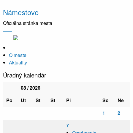
Námestovo
Oficiálna stránka mesta
O meste
Aktuality
Úradný kalendár
08 / 2026
Po
Ut
St
Št
Pi
So
Ne
1
2
7
Oznámenie