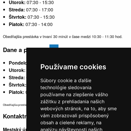
Utorok:
07:30 - 15:30
Streda:
07:30 - 17:00
Štvrtok:
07:30 - 15:30
Piatok:
07:30 - 14:00
Obedňajšia prestávka v trvaní 30 minút v čase medzi 10:30 - 11:30 hod.
Dane a poplatky
Pondelok:
07:30 - 15:30
Používame cookies
Utorok:
nestránkový
Streda:
07:30 - 17:00
Súbory cookie a ďalšie
Štvrtok:
nestránkový
technológie sledovania
Piatok:
07:30 - 14:00
používame na zlepšenie vášho
zážitku z prehliadania našich
Obedňajšia prestávka v trvaní 30 minút v čase medzi 10:30 - 11:30 hod.
webových stránok, na to, aby sme
Kontaktné údaje
vám zobrazovali prispôsobený
obsah a cielené reklamy, na
Mestský úrad, Cyrila a Metoda 329/6,
analýzu návštevnosti našich