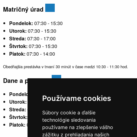
Matričný úrad
Pondelok:
07:30 - 15:30
Utorok:
07:30 - 15:30
Streda:
07:30 - 17:00
Štvrtok:
07:30 - 15:30
Piatok:
07:30 - 14:00
Obedňajšia prestávka v trvaní 30 minút v čase medzi 10:30 - 11:30 hod.
Dane a poplatky
Pondelok:
07:30 - 15:30
Používame cookies
Utorok:
nestránkový
Streda:
07:30 - 17:00
Súbory cookie a ďalšie
Štvrtok:
nestránkový
technológie sledovania
Piatok:
07:30 - 14:00
používame na zlepšenie vášho
zážitku z prehliadania našich