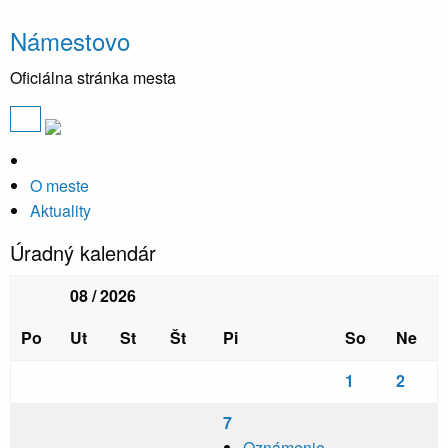
Námestovo
Oficiálna stránka mesta
O meste
Aktuality
Úradný kalendár
08 / 2026
Po
Ut
St
Št
Pi
So
Ne
1
2
7
Oznámenie