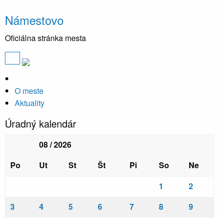
Námestovo
Oficiálna stránka mesta
O meste
Aktuality
Úradný kalendár
08 / 2026
Po
Ut
St
Št
Pi
So
Ne
1
2
3
4
5
6
7
8
9