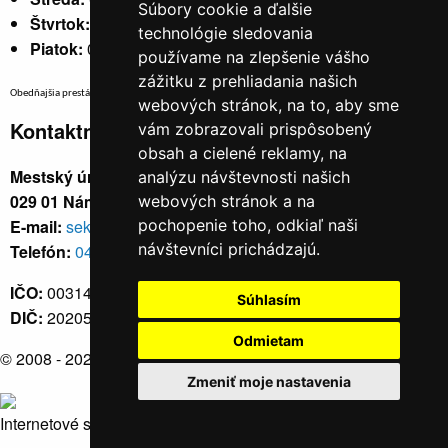
Súbory cookie a ďalšie
Štvrtok:
nestránkový
technológie sledovania
Piatok:
07:30 - 14:00
používame na zlepšenie vášho
zážitku z prehliadania našich
Obedňajšia prestávka v trvaní 30 minút v čase medzi 10:30 - 11:30 hod.
webových stránok, na to, aby sme
Kontaktné údaje
vám zobrazovali prispôsobený
obsah a cielené reklamy, na
Mestský úrad, Cyrila a Metoda 329/6,
analýzu návštevnosti našich
029 01 Námestovo
webových stránok a na
E-mail:
sekretariat@namestovo.sk
pochopenie toho, odkiaľ naši
návštevníci prichádzajú.
Telefón:
043 5504711
IČO:
00314676
Súhlasím
DIČ:
2020571707
Odmietam
© 2008 - 2026
Námestovo.sk
Zmeniť moje nastavenia
Internetové stránky